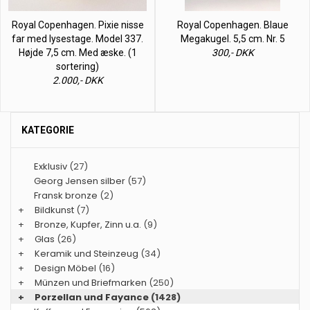
Royal Copenhagen. Pixie nisse
Royal Copenhagen. Blaue
far med lysestage. Model 337.
Megakugel. 5,5 cm. Nr. 5
Højde 7,5 cm. Med æske. (1
300,- DKK
sortering)
2.000,- DKK
KATEGORIE
Exklusiv
(27)
Georg Jensen silber
(57)
Fransk bronze
(2)
+
Bildkunst
(7)
+
Bronze, Kupfer, Zinn u.a.
(9)
+
Glas
(26)
+
Keramik und Steinzeug
(34)
+
Design Möbel
(16)
+
Münzen und Briefmarken
(250)
+
Porzellan und Fayance
(1428)