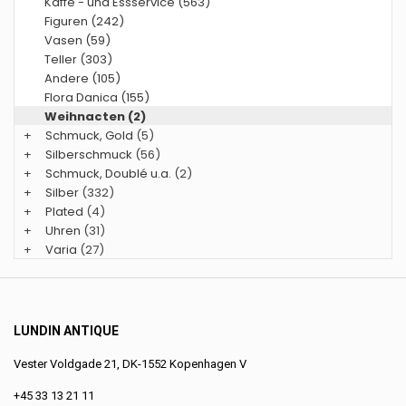
Kaffe - und Essservice (563)
Figuren (242)
Vasen (59)
Teller (303)
Andere (105)
Flora Danica (155)
Weihnacten (2)
+
Schmuck, Gold
(5)
+
Silberschmuck
(56)
+
Schmuck, Doublé u.a.
(2)
+
Silber
(332)
+
Plated
(4)
+
Uhren
(31)
+
Varia
(27)
LUNDIN ANTIQUE
Vester Voldgade 21, DK-1552 Kopenhagen V
+45 33 13 21 11