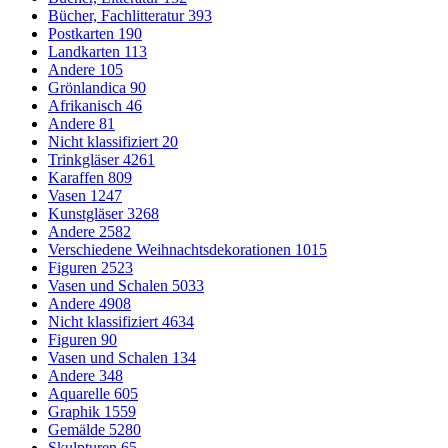
Bücher, Fachlitteratur
393
Postkarten
190
Landkarten
113
Andere
105
Grönlandica
90
Afrikanisch
46
Andere
81
Nicht klassifiziert
20
Trinkgläser
4261
Karaffen
809
Vasen
1247
Kunstgläser
3268
Andere
2582
Verschiedene Weihnachtsdekorationen
1015
Figuren
2523
Vasen und Schalen
5033
Andere
4908
Nicht klassifiziert
4634
Figuren
90
Vasen und Schalen
134
Andere
348
Aquarelle
605
Graphik
1559
Gemälde
5280
Skulpturen
65