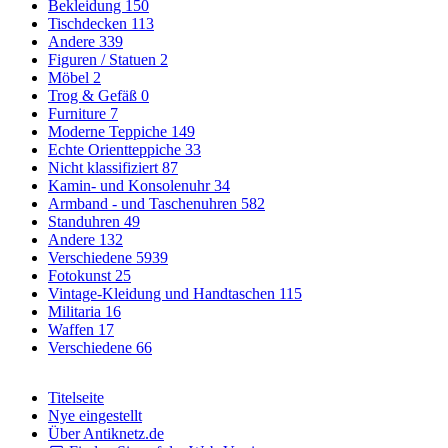
Bekleidung
150
Tischdecken
113
Andere
339
Figuren / Statuen
2
Möbel
2
Trog & Gefäß
0
Furniture
7
Moderne Teppiche
149
Echte Orientteppiche
33
Nicht klassifiziert
87
Kamin- und Konsolenuhr
34
Armband - und Taschenuhren
582
Standuhren
49
Andere
132
Verschiedene
5939
Fotokunst
25
Vintage-Kleidung und Handtaschen
115
Militaria
16
Waffen
17
Verschiedene
66
Titelseite
Nye eingestellt
Über Antiknetz.de