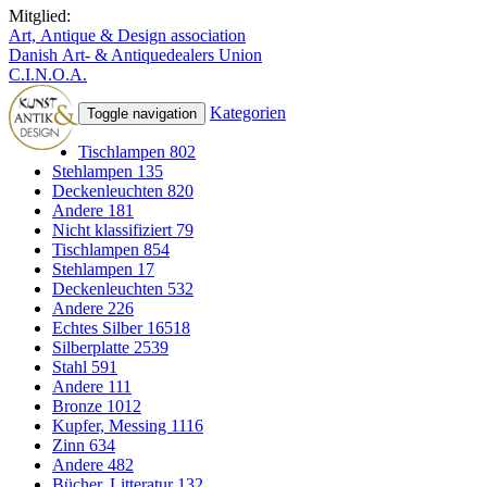
Mitglied:
Art, Antique & Design association
Danish Art- & Antiquedealers Union
C.I.N.O.A.
Kategorien
Toggle navigation
Tischlampen
802
Stehlampen
135
Deckenleuchten
820
Andere
181
Nicht klassifiziert
79
Tischlampen
854
Stehlampen
17
Deckenleuchten
532
Andere
226
Echtes Silber
16518
Silberplatte
2539
Stahl
591
Andere
111
Bronze
1012
Kupfer, Messing
1116
Zinn
634
Andere
482
Bücher, Litteratur
132