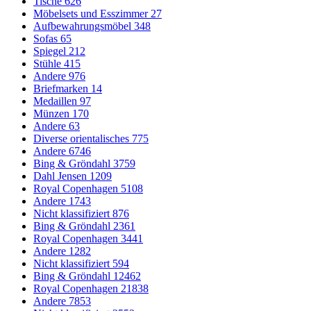
Tische
626
Möbelsets und Esszimmer
27
Aufbewahrungsmöbel
348
Sofas
65
Spiegel
212
Stühle
415
Andere
976
Briefmarken
14
Medaillen
97
Münzen
170
Andere
63
Diverse orientalisches
775
Andere
6746
Bing & Gröndahl
3759
Dahl Jensen
1209
Royal Copenhagen
5108
Andere
1743
Nicht klassifiziert
876
Bing & Gröndahl
2361
Royal Copenhagen
3441
Andere
1282
Nicht klassifiziert
594
Bing & Gröndahl
12462
Royal Copenhagen
21838
Andere
7853