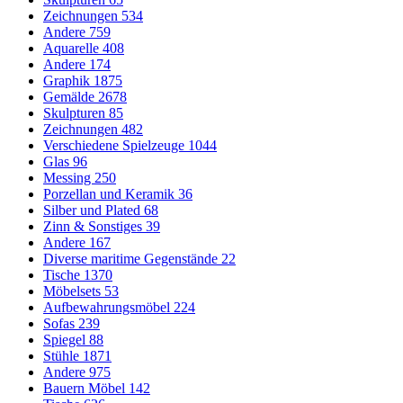
Zeichnungen
534
Andere
759
Aquarelle
408
Andere
174
Graphik
1875
Gemälde
2678
Skulpturen
85
Zeichnungen
482
Verschiedene Spielzeuge
1044
Glas
96
Messing
250
Porzellan und Keramik
36
Silber und Plated
68
Zinn & Sonstiges
39
Andere
167
Diverse maritime Gegenstände
22
Tische
1370
Möbelsets
53
Aufbewahrungsmöbel
224
Sofas
239
Spiegel
88
Stühle
1871
Andere
975
Bauern Möbel
142