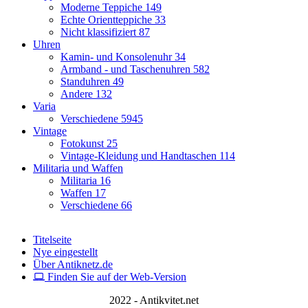
Moderne Teppiche
149
Echte Orientteppiche
33
Nicht klassifiziert
87
Uhren
Kamin- und Konsolenuhr
34
Armband - und Taschenuhren
582
Standuhren
49
Andere
132
Varia
Verschiedene
5945
Vintage
Fotokunst
25
Vintage-Kleidung und Handtaschen
114
Militaria und Waffen
Militaria
16
Waffen
17
Verschiedene
66
Titelseite
Nye eingestellt
Über Antiknetz.de
Finden Sie auf der Web-Version
2022 - Antikvitet.net