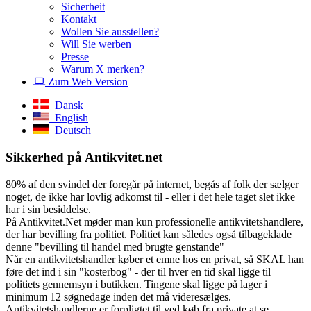
Sicherheit
Kontakt
Wollen Sie ausstellen?
Will Sie werben
Presse
Warum X merken?
Zum Web Version
Dansk
English
Deutsch
Sikkerhed på Antikvitet.net
80% af den svindel der foregår på internet, begås af folk der sælger
noget, de ikke har lovlig adkomst til - eller i det hele taget slet ikke
har i sin besiddelse.
På Antikvitet.Net møder man kun professionelle antikvitetshandlere,
der har bevilling fra politiet. Politiet kan således også tilbageklade
denne "bevilling til handel med brugte genstande"
Når en antikvitetshandler køber et emne hos en privat, så SKAL han
føre det ind i sin "kosterbog" - der til hver en tid skal ligge til
politiets gennemsyn i butikken. Tingene skal ligge på lager i
minimum 12 søgnedage inden det må videresælges.
Antikvitetshandlerne er forpligtet til ved køb fra private at se