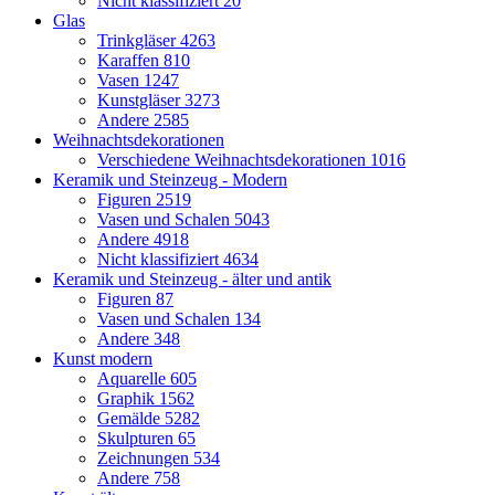
Nicht klassifiziert
20
Glas
Trinkgläser
4263
Karaffen
810
Vasen
1247
Kunstgläser
3273
Andere
2585
Weihnachtsdekorationen
Verschiedene Weihnachtsdekorationen
1016
Keramik und Steinzeug - Modern
Figuren
2519
Vasen und Schalen
5043
Andere
4918
Nicht klassifiziert
4634
Keramik und Steinzeug - älter und antik
Figuren
87
Vasen und Schalen
134
Andere
348
Kunst modern
Aquarelle
605
Graphik
1562
Gemälde
5282
Skulpturen
65
Zeichnungen
534
Andere
758