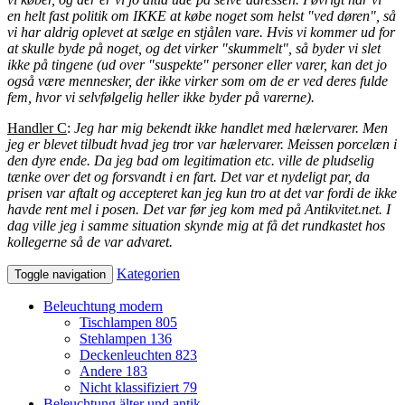
en helt fast politik om IKKE at købe noget som helst "ved døren", så
vi har aldrig oplevet at sælge en stjålen vare. Hvis vi kommer ud for
at skulle byde på noget, og det virker "skummelt", så byder vi slet
ikke på tingene (ud over "suspekte" personer eller varer, kan det jo
også være mennesker, der ikke virker som om de er ved deres fulde
fem, hvor vi selvfølgelig heller ikke byder på varerne).
Handler C
:
Jeg har mig bekendt ikke handlet med hælervarer. Men
jeg er blevet tilbudt hvad jeg tror var hælervarer. Meissen porcelæn i
den dyre ende. Da jeg bad om legitimation etc. ville de pludselig
tænke over det og forsvandt i en fart. Det var et nydeligt par, da
prisen var aftalt og accepteret kan jeg kun tro at det var fordi de ikke
havde rent mel i posen. Det var før jeg kom med på Antikvitet.net. I
dag ville jeg i samme situation skynde mig at få det rundkastet hos
kollegerne så de var advaret.
Kategorien
Toggle navigation
Beleuchtung modern
Tischlampen
805
Stehlampen
136
Deckenleuchten
823
Andere
183
Nicht klassifiziert
79
Beleuchtung älter und antik