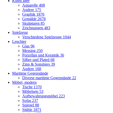
Kunst älter
Aquarelle
408
Andere
175
Graphik
1876
Gemälde
2678
Skulpturen
85
Zeichnungen
483
Spielzeug
Verschiedene Spielzeuge
1044
Leuchter
Glas
96
Messing
250
Porzellan und Keramik
36
Silber und Plated
68
Zinn & Sonstiges
39
Andere
168
Maritime Gegenstände
Diverse maritime Gegenstände
22
Möbel, modern
Tische
1370
Möbelsets
53
Aufbewahrungsmöbel
223
Sofas
237
Spiegel
88
Stühle
1871