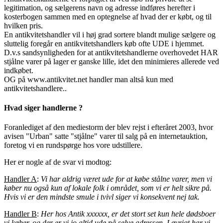
legitimation, og sælgerens navn og adresse indføres herefter i
kosterbogen sammen med en optegnelse af hvad der er købt, og til
hvilken pris.
En antikvitetshandler vil i høj grad sortere blandt mulige sælgere og
sluttelig foregår en antikvitetshandlers køb ofte UDE i hjemmet.
D.v.s sandsynligheden for at antikvitetshandlerne overhovedet HAR
stjålne varer på lager er ganske lille, idet den minimieres allerede ved
indkøbet.
OG på www.antikvitet.net handler man altså kun med
antikvitetshandlere..
Hvad siger handlerne ?
Foranlediget af den mediestorm der blev rejst i efteråret 2003, hvor
avisen "Urban" satte "stjålne" varer til salg på en internetauktion,
foretog vi en rundspørge hos vore udstillere.
Her er nogle af de svar vi modtog:
Handler A
:
Vi har aldrig været ude for at købe stålne varer, men vi
køber nu også kun af lokale folk i området, som vi er helt sikre på.
Hvis vi er den mindste smule i tvivl siger vi konsekvent nej tak.
Handler B
:
Her hos Antik xxxxxx, er det stort set kun hele dødsboer
vi køber, og der er vi jo altid ude på selve adressen. I øvrigt har vi