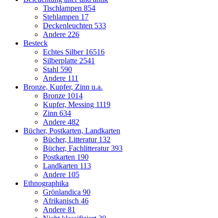
Tischlampen
854
Stehlampen
17
Deckenleuchten
533
Andere
226
Besteck
Echtes Silber
16516
Silberplatte
2541
Stahl
590
Andere
111
Bronze, Kupfer, Zinn u.a.
Bronze
1014
Kupfer, Messing
1119
Zinn
634
Andere
482
Bücher, Postkarten, Landkarten
Bücher, Litteratur
132
Bücher, Fachlitteratur
393
Postkarten
190
Landkarten
113
Andere
105
Ethnographika
Grönlandica
90
Afrikanisch
46
Andere
81