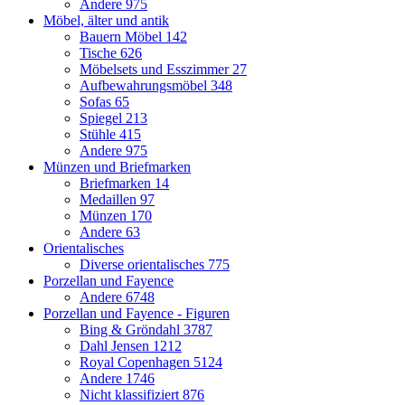
Andere
975
Möbel, älter und antik
Bauern Möbel
142
Tische
626
Möbelsets und Esszimmer
27
Aufbewahrungsmöbel
348
Sofas
65
Spiegel
213
Stühle
415
Andere
975
Münzen und Briefmarken
Briefmarken
14
Medaillen
97
Münzen
170
Andere
63
Orientalisches
Diverse orientalisches
775
Porzellan und Fayence
Andere
6748
Porzellan und Fayence - Figuren
Bing & Gröndahl
3787
Dahl Jensen
1212
Royal Copenhagen
5124
Andere
1746
Nicht klassifiziert
876