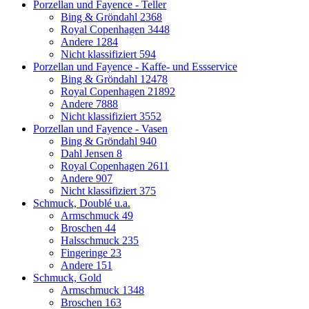
Porzellan und Fayence - Teller
Bing & Gröndahl
2368
Royal Copenhagen
3448
Andere
1284
Nicht klassifiziert
594
Porzellan und Fayence - Kaffe- und Essservice
Bing & Gröndahl
12478
Royal Copenhagen
21892
Andere
7888
Nicht klassifiziert
3552
Porzellan und Fayence - Vasen
Bing & Gröndahl
940
Dahl Jensen
8
Royal Copenhagen
2611
Andere
907
Nicht klassifiziert
375
Schmuck, Doublé u.a.
Armschmuck
49
Broschen
44
Halsschmuck
235
Fingeringe
23
Andere
151
Schmuck, Gold
Armschmuck
1348
Broschen
163