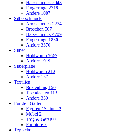
Halsschmuck
2048
Fingerringe
2718
Andere
1087
Silberschmuck
Armschmuck
2274
Broschen
567
Halsschmuck
4709
Fingerringe
1836
Andere
3370
Silber
Hohlwaren
5663
Andere
1919
Silberplatte
Hohlwaren
212
Andere
137
Textilien
Bekleidung
150
Tischdecken
113
Andere
339
Für den Garten
Figuren / Statuen
2
Möbel
2
Trog & Gefäß
0
Furniture
7
Teppiche