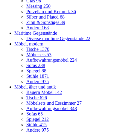
Glas
96
Messing
250
Porzellan und Keramik
36
Silber und Plated
68
Zinn & Sonstiges
39
Andere
168
Maritime Gegenstände
Diverse maritime Gegenstände
22
Möbel, modern
Tische
1370
Möbelsets
53
Aufbewahrungsmöbel
224
Sofas
238
Spiegel
88
Stühle
1871
Andere
975
Möbel, älter und antik
Bauern Möbel
142
Tische
626
Möbelsets und Esszimmer
27
Aufbewahrungsmöbel
348
Sofas
65
Spiegel
212
Stühle
415
Andere
975