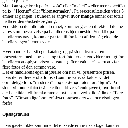
gæsten ønsker.
Man kan søge bredt på fx. "sofa" eller "maleri" - eller mere specifikt
på fx. "Heerup" eller "blomstermaleri". På søgeresultatsiden vises 5
emner af gangen. I bunden er angivet
hvor mange
emner der totalt
mathcer den ønskede søgning.
Ved klik på det lille foto af emnet, kommer gæsten direkte til denne
vares store beskrivelse på handlerens hjemmeside. Ved klik på
handlerens navn, kommer gæsten til forsiden af den pågældende
handlers egen hjemmeside.
Hver handler har sit eget katalog, og på siden hvor varen
præsenteres med lang tekst og stort foto, er det endvidere muligt for
handleren at oplyse prisen på varen (i flere valutaer), samt at vise
flere fotos af den samme vare.
Det er handlerens egen afgørelse om han vil præsentere prisen.
Hvis der er flere end 2 fotos af samme vare, så kalder vi det
oprindelige foto: "moderen" - og de øvrige fotos for: "børn". På
siden vil moderfotoet så hele tiden blive stående øverst, hvorimod
der hele tiden vil fremkomme et nyt "barn" ved klik på linket "flere
fotos". Når samtlige børn er blevet præsenteret - starter visningen
forfra.
Opslagstavlen
Hvis gæsten ikke kan finde det ønskede emne i kataloget kan der