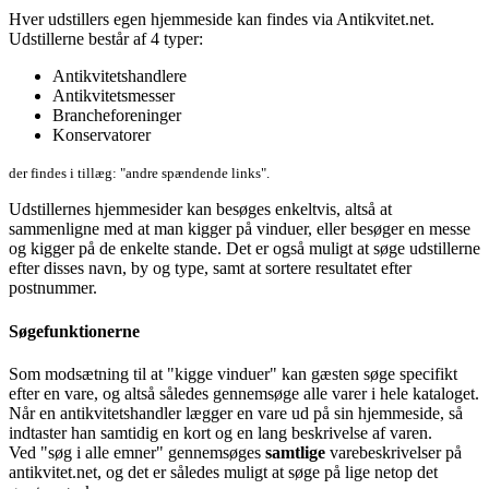
Hver udstillers egen hjemmeside kan findes via Antikvitet.net.
Udstillerne består af 4 typer:
Antikvitetshandlere
Antikvitetsmesser
Brancheforeninger
Konservatorer
der findes i tillæg: "andre spændende links".
Udstillernes hjemmesider kan besøges enkeltvis, altså at
sammenligne med at man kigger på vinduer, eller besøger en messe
og kigger på de enkelte stande. Det er også muligt at søge udstillerne
efter disses navn, by og type, samt at sortere resultatet efter
postnummer.
Søgefunktionerne
Som modsætning til at "kigge vinduer" kan gæsten søge specifikt
efter en vare, og altså således gennemsøge alle varer i hele kataloget.
Når en antikvitetshandler lægger en vare ud på sin hjemmeside, så
indtaster han samtidig en kort og en lang beskrivelse af varen.
Ved "søg i alle emner" gennemsøges
samtlige
varebeskrivelser på
antikvitet.net, og det er således muligt at søge på lige netop det