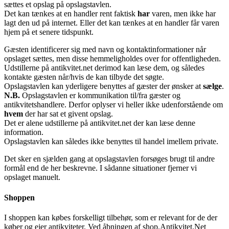
sættes et opslag på opslagstavlen.
Det kan tænkes at en handler rent faktisk
har
varen, men ikke har
lagt den ud på internet. Eller det kan tænkes at en handler får varen
hjem på et senere tidspunkt.
Gæsten identificerer sig med navn og kontaktinformationer når
opslaget sættes, men disse hemmeligholdes over for offentligheden.
Udstillerne på antikvitet.net derimod kan læse dem, og således
kontakte gæsten når/hvis de kan tilbyde det søgte.
Opslagstavlen kan yderligere benyttes af gæster der ønsker at
sælge
.
N.B.
Opslagstavlen er kommunikation til/fra gæster og
antikvitetshandlere. Derfor oplyser vi heller ikke udenforstående om
hvem
der har sat et givent opslag.
Det er alene udstillerne på antikvitet.net der kan læse denne
information.
Opslagstavlen kan således ikke benyttes til handel imellem private.
Det sker en sjælden gang at opslagstavlen forsøges brugt til andre
formål end de her beskrevne. I sådanne situationer fjerner vi
opslaget manuelt.
Shoppen
I shoppen kan købes forskelligt tilbehør, som er relevant for de der
køber og ejer antikviteter. Ved åbningen af shop.Antikvitet.Net