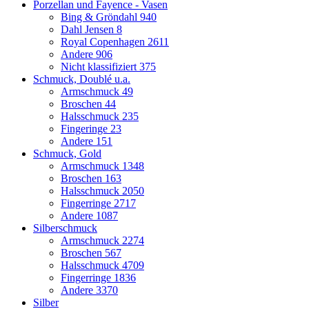
Porzellan und Fayence - Vasen
Bing & Gröndahl
940
Dahl Jensen
8
Royal Copenhagen
2611
Andere
906
Nicht klassifiziert
375
Schmuck, Doublé u.a.
Armschmuck
49
Broschen
44
Halsschmuck
235
Fingeringe
23
Andere
151
Schmuck, Gold
Armschmuck
1348
Broschen
163
Halsschmuck
2050
Fingerringe
2717
Andere
1087
Silberschmuck
Armschmuck
2274
Broschen
567
Halsschmuck
4709
Fingerringe
1836
Andere
3370
Silber