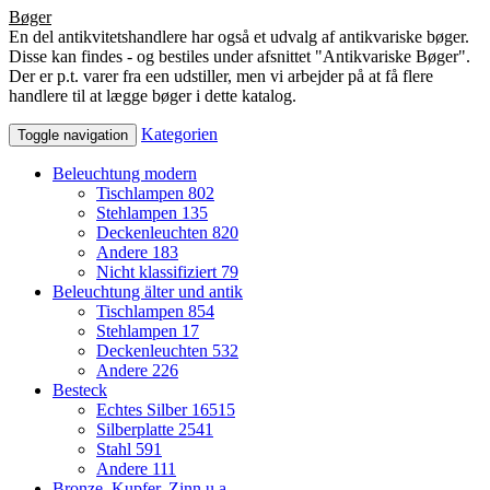
Bøger
En del antikvitetshandlere har også et udvalg af antikvariske bøger.
Disse kan findes - og bestiles under afsnittet "Antikvariske Bøger".
Der er p.t. varer fra een udstiller, men vi arbejder på at få flere
handlere til at lægge bøger i dette katalog.
Kategorien
Toggle navigation
Beleuchtung modern
Tischlampen
802
Stehlampen
135
Deckenleuchten
820
Andere
183
Nicht klassifiziert
79
Beleuchtung älter und antik
Tischlampen
854
Stehlampen
17
Deckenleuchten
532
Andere
226
Besteck
Echtes Silber
16515
Silberplatte
2541
Stahl
591
Andere
111
Bronze, Kupfer, Zinn u.a.