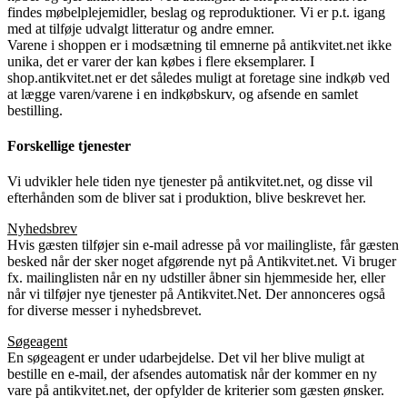
findes møbelplejemidler, beslag og reproduktioner. Vi er p.t. igang
med at tilføje udvalgt litteratur og andre emner.
Varene i shoppen er i modsætning til emnerne på antikvitet.net ikke
unika, det er varer der kan købes i flere eksemplarer. I
shop.antikvitet.net er det således muligt at foretage sine indkøb ved
at lægge varen/varene i en indkøbskurv, og afsende en samlet
bestilling.
Forskellige tjenester
Vi udvikler hele tiden nye tjenester på antikvitet.net, og disse vil
efterhånden som de bliver sat i produktion, blive beskrevet her.
Nyhedsbrev
Hvis gæsten tilføjer sin e-mail adresse på vor mailingliste, får gæsten
besked når der sker noget afgørende nyt på Antikvitet.net. Vi bruger
fx. mailinglisten når en ny udstiller åbner sin hjemmeside her, eller
når vi tilføjer nye tjenester på Antikvitet.Net. Der annonceres også
for diverse messer i nyhedsbrevet.
Søgeagent
En søgeagent er under udarbejdelse. Det vil her blive muligt at
bestille en e-mail, der afsendes automatisk når der kommer en ny
vare på antikvitet.net, der opfylder de kriterier som gæsten ønsker.