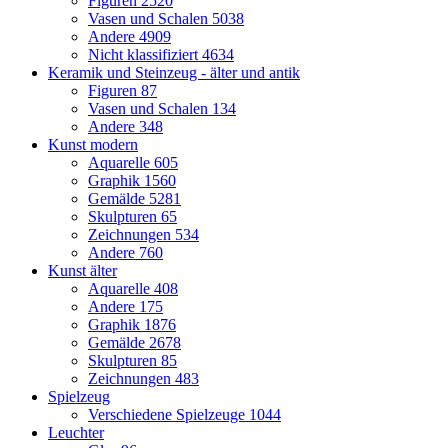
Figuren
2520
Vasen und Schalen
5038
Andere
4909
Nicht klassifiziert
4634
Keramik und Steinzeug - älter und antik
Figuren
87
Vasen und Schalen
134
Andere
348
Kunst modern
Aquarelle
605
Graphik
1560
Gemälde
5281
Skulpturen
65
Zeichnungen
534
Andere
760
Kunst älter
Aquarelle
408
Andere
175
Graphik
1876
Gemälde
2678
Skulpturen
85
Zeichnungen
483
Spielzeug
Verschiedene Spielzeuge
1044
Leuchter