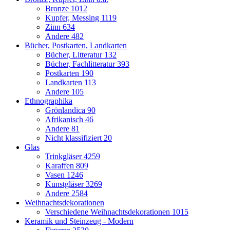
Bronze
1012
Kupfer, Messing
1119
Zinn
634
Andere
482
Bücher, Postkarten, Landkarten
Bücher, Litteratur
132
Bücher, Fachlitteratur
393
Postkarten
190
Landkarten
113
Andere
105
Ethnographika
Grönlandica
90
Afrikanisch
46
Andere
81
Nicht klassifiziert
20
Glas
Trinkgläser
4259
Karaffen
809
Vasen
1246
Kunstgläser
3269
Andere
2584
Weihnachtsdekorationen
Verschiedene Weihnachtsdekorationen
1015
Keramik und Steinzeug - Modern