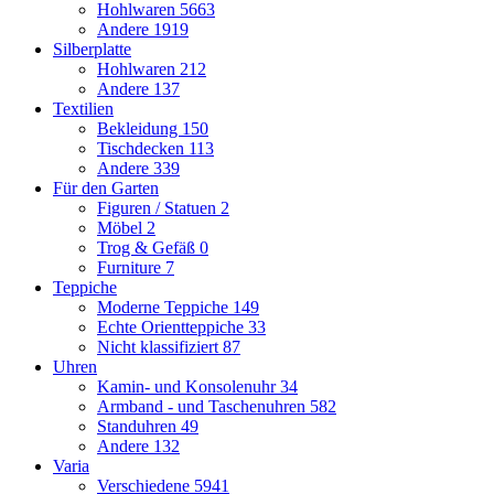
Hohlwaren
5663
Andere
1919
Silberplatte
Hohlwaren
212
Andere
137
Textilien
Bekleidung
150
Tischdecken
113
Andere
339
Für den Garten
Figuren / Statuen
2
Möbel
2
Trog & Gefäß
0
Furniture
7
Teppiche
Moderne Teppiche
149
Echte Orientteppiche
33
Nicht klassifiziert
87
Uhren
Kamin- und Konsolenuhr
34
Armband - und Taschenuhren
582
Standuhren
49
Andere
132
Varia
Verschiedene
5941