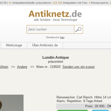
10:39 |
41
Antiquitätenhändler präsentieren:
219.334
Antiquitäten mit Foto.
4
Restauratoren,
alte Schätze - neue Technologie
Detailsuche
hier
.
Werkzeuge
Über Antiknetz.de
Lundin Antique
präsentiert
Uhren
>>
Andere
>>
Ware nr.: 218503
Senden uns ein e-post
Reisewecker. Carl Ranch. Höhe 14 cm.
Alarm, Repetition. 8-Tage-Arbeit.
Preis:
28.000
,-
D