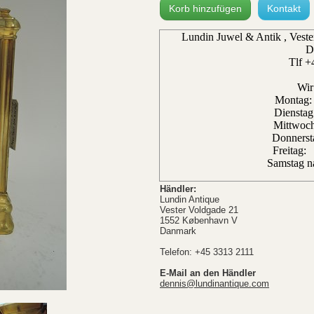
Korb hinzufügen
Kontakt
Lundin Juwel & Antik , Vest
D
Tlf +
Wir
Montag:
Dienstag
Mittwoch
Donnerst
Freitag
Samstag n
Händler:
Lundin Antique
Vester Voldgade 21
1552 København V
Danmark
Telefon: +45 3313 2111
E-Mail an den Händler
dennis@lundinantique.com