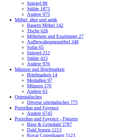
Spiegel
88
Stühle
1871
Andere
975
Möbel, älter und antik
Bauern Möbel
142
Tische
626
Möbelsets und Esszimmer
27
Aufbewahrungsmöbel
348
Sofas
65
Spiegel
212
Stühle
415
Andere
976
Münzen und Briefmarken
Briefmarken
14
Medaillen
97
Münzen
170
Andere
63
Orientalisches
Diverse orientalisches
775
Porzellan und Fayence
Andere
6745
Porzellan und Fayence - Figuren
Bing & Gröndahl
3787
Dahl Jensen
1213
Royal Copenhagen
5123