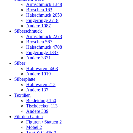
Armschmuck
1348
Broschen
163
Halsschmuck
2050
Fingerringe
2718
Andere
1087
Silberschmuck
Armschmuck
2273
Broschen
567
Halsschmuck
4708
Fingerringe
1837
Andere
3371
Silber
Hohlwaren
5663
Andere
1919
Silberplatte
Hohlwaren
212
Andere
137
Textilien
Bekleidung
150
Tischdecken
113
Andere
339
Für den Garten
Figuren / Statuen
2
Möbel
2
Trog & Gefäß
0