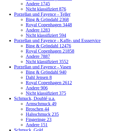
Andere
1745
Nicht klassifiziert
876
Porzellan und Fayence - Teller
Bing & Gröndahl
2368
Royal Copenhagen
3448
Andere
1283
Nicht klassifiziert
594
Porzellan und Fayence - Kaffe- und Essservice
Bing & Gröndahl
12476
Royal Copenhagen
21858
Andere
7887
Nicht klassifiziert
3552
Porzellan und Fayence - Vasen
Bing & Gröndahl
940
Dahl Jensen
8
Royal Copenhagen
2612
Andere
906
Nicht klassifiziert
375
Schmuck, Doublé u.a.
Armschmuck
49
Broschen
44
Halsschmuck
235
Fingeringe
23
Andere
151
Schmuck, Gold