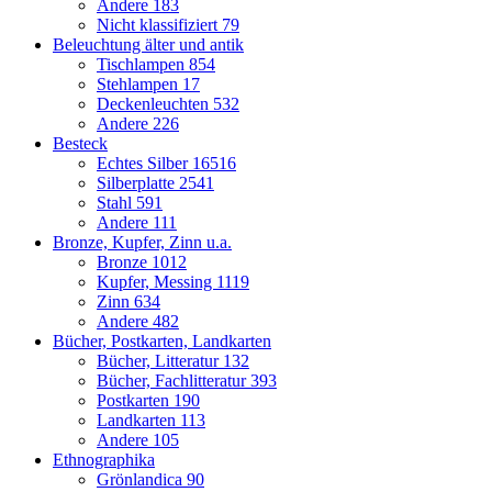
Andere
183
Nicht klassifiziert
79
Beleuchtung älter und antik
Tischlampen
854
Stehlampen
17
Deckenleuchten
532
Andere
226
Besteck
Echtes Silber
16516
Silberplatte
2541
Stahl
591
Andere
111
Bronze, Kupfer, Zinn u.a.
Bronze
1012
Kupfer, Messing
1119
Zinn
634
Andere
482
Bücher, Postkarten, Landkarten
Bücher, Litteratur
132
Bücher, Fachlitteratur
393
Postkarten
190
Landkarten
113
Andere
105
Ethnographika
Grönlandica
90