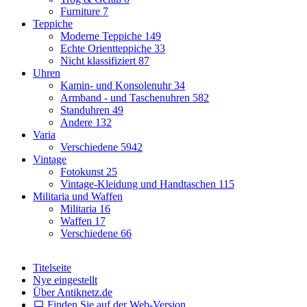
Furniture
7
Teppiche
Moderne Teppiche
149
Echte Orientteppiche
33
Nicht klassifiziert
87
Uhren
Kamin- und Konsolenuhr
34
Armband - und Taschenuhren
582
Standuhren
49
Andere
132
Varia
Verschiedene
5942
Vintage
Fotokunst
25
Vintage-Kleidung und Handtaschen
115
Militaria und Waffen
Militaria
16
Waffen
17
Verschiedene
66
Titelseite
Nye eingestellt
Über Antiknetz.de
Finden Sie auf der Web-Version