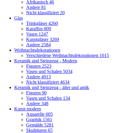
Afrikanisch
46
Andere
81
Nicht klassifiziert
20
Glas
Trinkgläser
4260
Karaffen
809
Vasen
1247
Kunstgläser
3269
Andere
2584
Weihnachtsdekorationen
Verschiedene Weihnachtsdekorationen
1015
Keramik und Steinzeug - Modern
Figuren
2523
Vasen und Schalen
5034
Andere
4913
Nicht klassifiziert
4634
Keramik und Steinzeug - älter und antik
Figuren
90
Vasen und Schalen
134
Andere
348
Kunst modern
Aquarelle
605
Graphik
1561
Gemälde
5281
Skulpturen
65