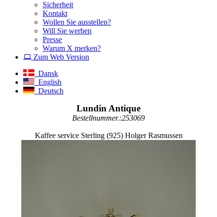
Sicherheit
Kontakt
Wollen Sie ausstellen?
Will Sie werben
Presse
Warum X merken?
Zum Web Version
Dansk
English
Deutsch
Lundin Antique
Bestellnummer.:253069
Kaffee service Sterling (925) Holger Rasmussen