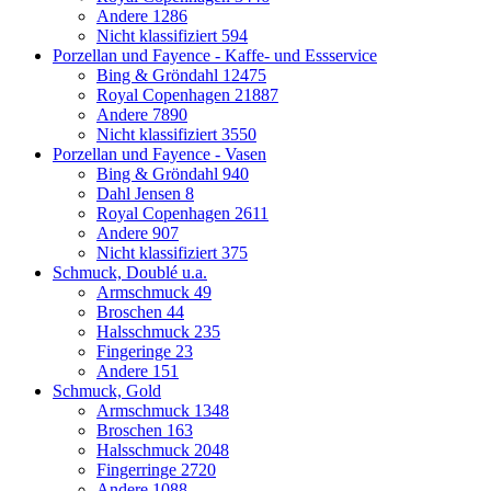
Andere
1286
Nicht klassifiziert
594
Porzellan und Fayence - Kaffe- und Essservice
Bing & Gröndahl
12475
Royal Copenhagen
21887
Andere
7890
Nicht klassifiziert
3550
Porzellan und Fayence - Vasen
Bing & Gröndahl
940
Dahl Jensen
8
Royal Copenhagen
2611
Andere
907
Nicht klassifiziert
375
Schmuck, Doublé u.a.
Armschmuck
49
Broschen
44
Halsschmuck
235
Fingeringe
23
Andere
151
Schmuck, Gold
Armschmuck
1348
Broschen
163
Halsschmuck
2048
Fingerringe
2720
Andere
1088