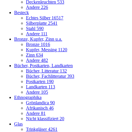
Deckenleuchten
533
Andere
226
Besteck
Echtes Silber
16517
Silberplatte
2541
Stahl
590
Andere
111
Bronze, Kupfer, Zinn u.a.
Bronze
1016
Kupfer, Messing
1120
Zinn
634
Andere
482
Bücher, Postkarten, Landkarten
Bücher, Litteratur
132
Bücher, Fachlitteratur
393
Postkarten
190
Landkarten
113
Andere
105
Ethnographika
Grönlandica
90
Afrikanisch
46
Andere
81
Nicht klassifiziert
20
Glas
Trinkgläser
4261