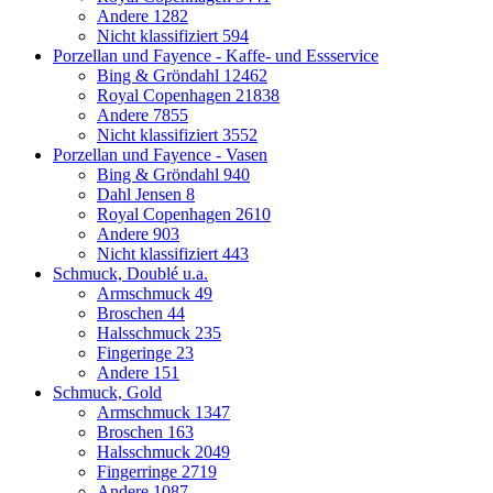
Andere
1282
Nicht klassifiziert
594
Porzellan und Fayence - Kaffe- und Essservice
Bing & Gröndahl
12462
Royal Copenhagen
21838
Andere
7855
Nicht klassifiziert
3552
Porzellan und Fayence - Vasen
Bing & Gröndahl
940
Dahl Jensen
8
Royal Copenhagen
2610
Andere
903
Nicht klassifiziert
443
Schmuck, Doublé u.a.
Armschmuck
49
Broschen
44
Halsschmuck
235
Fingeringe
23
Andere
151
Schmuck, Gold
Armschmuck
1347
Broschen
163
Halsschmuck
2049
Fingerringe
2719
Andere
1087