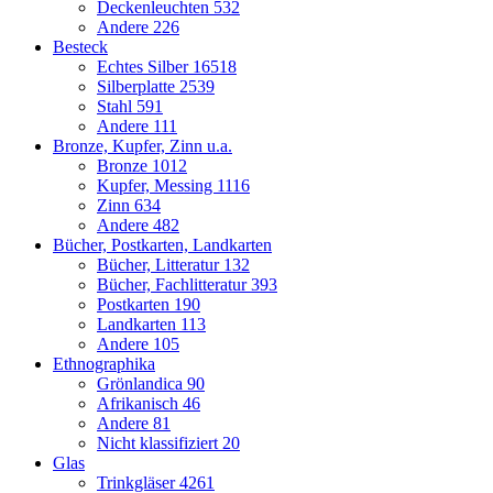
Deckenleuchten
532
Andere
226
Besteck
Echtes Silber
16518
Silberplatte
2539
Stahl
591
Andere
111
Bronze, Kupfer, Zinn u.a.
Bronze
1012
Kupfer, Messing
1116
Zinn
634
Andere
482
Bücher, Postkarten, Landkarten
Bücher, Litteratur
132
Bücher, Fachlitteratur
393
Postkarten
190
Landkarten
113
Andere
105
Ethnographika
Grönlandica
90
Afrikanisch
46
Andere
81
Nicht klassifiziert
20
Glas
Trinkgläser
4261