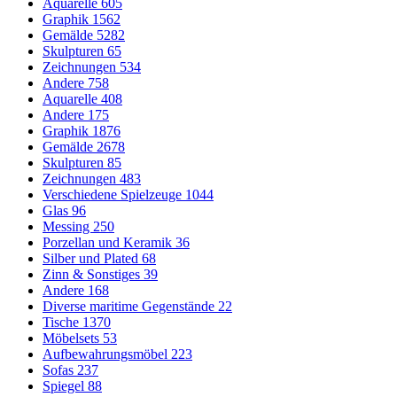
Aquarelle
605
Graphik
1562
Gemälde
5282
Skulpturen
65
Zeichnungen
534
Andere
758
Aquarelle
408
Andere
175
Graphik
1876
Gemälde
2678
Skulpturen
85
Zeichnungen
483
Verschiedene Spielzeuge
1044
Glas
96
Messing
250
Porzellan und Keramik
36
Silber und Plated
68
Zinn & Sonstiges
39
Andere
168
Diverse maritime Gegenstände
22
Tische
1370
Möbelsets
53
Aufbewahrungsmöbel
223
Sofas
237
Spiegel
88