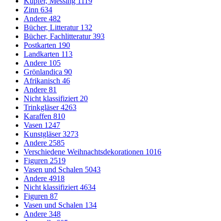
Kupfer, Messing
1119
Zinn
634
Andere
482
Bücher, Litteratur
132
Bücher, Fachlitteratur
393
Postkarten
190
Landkarten
113
Andere
105
Grönlandica
90
Afrikanisch
46
Andere
81
Nicht klassifiziert
20
Trinkgläser
4263
Karaffen
810
Vasen
1247
Kunstgläser
3273
Andere
2585
Verschiedene Weihnachtsdekorationen
1016
Figuren
2519
Vasen und Schalen
5043
Andere
4918
Nicht klassifiziert
4634
Figuren
87
Vasen und Schalen
134
Andere
348