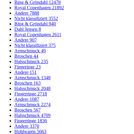
Bing & Gröndahl
12478
Royal Copenhagen
21892
Andere
7888
Nicht klassifiziert
3552
Bing & Gröndahl
940
Dahl Jensen
8
Royal Copenhagen
2611
Andere
907
Nicht klassifiziert
375
Armschmuck
49
Broschen
44
Halsschmuck
235
Fingeringe
23
Andere
151
Armschmuck
1348
Broschen
163
Halsschmuck
2048
Fingerringe
2718
Andere
1087
Armschmuck
2274
Broschen
567
Halsschmuck
4709
Fingerringe
1836
Andere
3370
Hohlwaren
5663