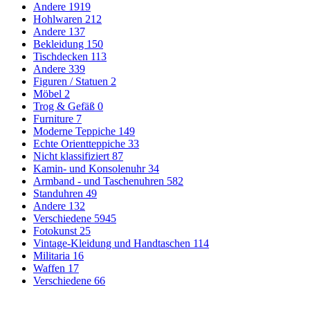
Andere
1919
Hohlwaren
212
Andere
137
Bekleidung
150
Tischdecken
113
Andere
339
Figuren / Statuen
2
Möbel
2
Trog & Gefäß
0
Furniture
7
Moderne Teppiche
149
Echte Orientteppiche
33
Nicht klassifiziert
87
Kamin- und Konsolenuhr
34
Armband - und Taschenuhren
582
Standuhren
49
Andere
132
Verschiedene
5945
Fotokunst
25
Vintage-Kleidung und Handtaschen
114
Militaria
16
Waffen
17
Verschiedene
66