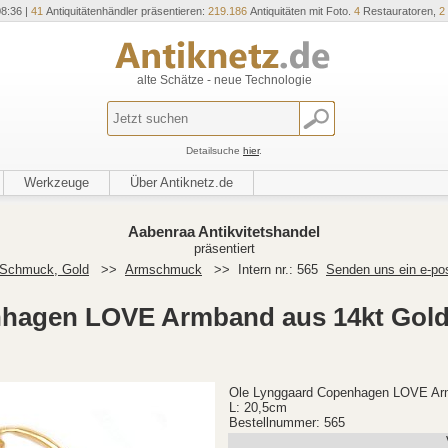
08:36 |
41
Antiquitätenhändler präsentieren:
219.186
Antiquitäten mit Foto.
4
Restauratoren,
2
alte Schätze - neue Technologie
Detailsuche
hier
.
Werkzeuge
Über Antiknetz.de
Aabenraa Antikvitetshandel
präsentiert
Schmuck, Gold
>>
Armschmuck
>>
Intern nr.: 565
Senden uns ein e-po
hagen LOVE Armband aus 14kt Gold 
Ole Lynggaard Copenhagen LOVE Arm
L: 20,5cm
Bestellnummer: 565