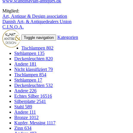
www.scandinavian-antiques.dk
Mitglied:
Art, Antique & Design association
Danish Art- & Antiquedealers Union
C.I.N.O.A.
Kategorien
Toggle navigation
Tischlampen
802
Stehlampen
135
Deckenleuchten
820
Andere
181
Nicht klassifiziert
79
Tischlampen
854
Stehlampen
17
Deckenleuchten
532
Andere
226
Echtes Silber
16516
Silberplatte
2541
Stahl
589
Andere
111
Bronze
1012
Kupfer, Messing
1117
Zinn
634