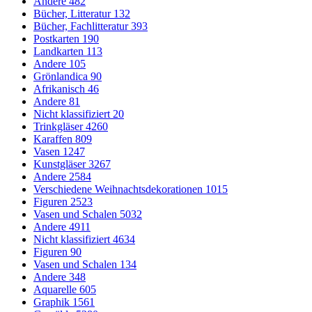
Andere
482
Bücher, Litteratur
132
Bücher, Fachlitteratur
393
Postkarten
190
Landkarten
113
Andere
105
Grönlandica
90
Afrikanisch
46
Andere
81
Nicht klassifiziert
20
Trinkgläser
4260
Karaffen
809
Vasen
1247
Kunstgläser
3267
Andere
2584
Verschiedene Weihnachtsdekorationen
1015
Figuren
2523
Vasen und Schalen
5032
Andere
4911
Nicht klassifiziert
4634
Figuren
90
Vasen und Schalen
134
Andere
348
Aquarelle
605
Graphik
1561