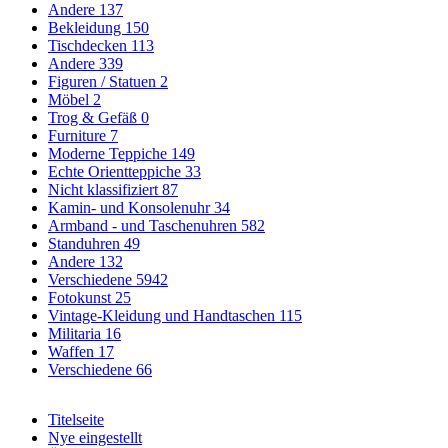
Andere
137
Bekleidung
150
Tischdecken
113
Andere
339
Figuren / Statuen
2
Möbel
2
Trog & Gefäß
0
Furniture
7
Moderne Teppiche
149
Echte Orientteppiche
33
Nicht klassifiziert
87
Kamin- und Konsolenuhr
34
Armband - und Taschenuhren
582
Standuhren
49
Andere
132
Verschiedene
5942
Fotokunst
25
Vintage-Kleidung und Handtaschen
115
Militaria
16
Waffen
17
Verschiedene
66
Titelseite
Nye eingestellt