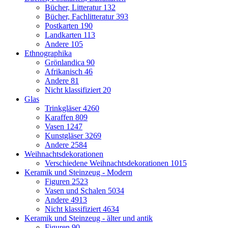
Bücher, Litteratur
132
Bücher, Fachlitteratur
393
Postkarten
190
Landkarten
113
Andere
105
Ethnographika
Grönlandica
90
Afrikanisch
46
Andere
81
Nicht klassifiziert
20
Glas
Trinkgläser
4260
Karaffen
809
Vasen
1247
Kunstgläser
3269
Andere
2584
Weihnachtsdekorationen
Verschiedene Weihnachtsdekorationen
1015
Keramik und Steinzeug - Modern
Figuren
2523
Vasen und Schalen
5034
Andere
4913
Nicht klassifiziert
4634
Keramik und Steinzeug - älter und antik
Figuren
90