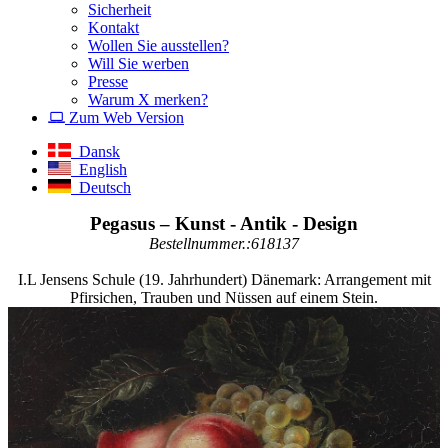
Sicherheit
Kontakt
Wollen Sie ausstellen?
Will Sie werben
Presse
Warum X merken?
Zum Web Version
Dansk
English
Deutsch
Pegasus – Kunst - Antik - Design
Bestellnummer.:618137
I.L Jensens Schule (19. Jahrhundert) Dänemark: Arrangement mit
Pfirsichen, Trauben und Nüssen auf einem Stein.