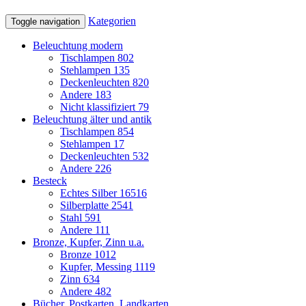
Kategorien
Toggle navigation
Beleuchtung modern
Tischlampen
802
Stehlampen
135
Deckenleuchten
820
Andere
183
Nicht klassifiziert
79
Beleuchtung älter und antik
Tischlampen
854
Stehlampen
17
Deckenleuchten
532
Andere
226
Besteck
Echtes Silber
16516
Silberplatte
2541
Stahl
591
Andere
111
Bronze, Kupfer, Zinn u.a.
Bronze
1012
Kupfer, Messing
1119
Zinn
634
Andere
482
Bücher, Postkarten, Landkarten