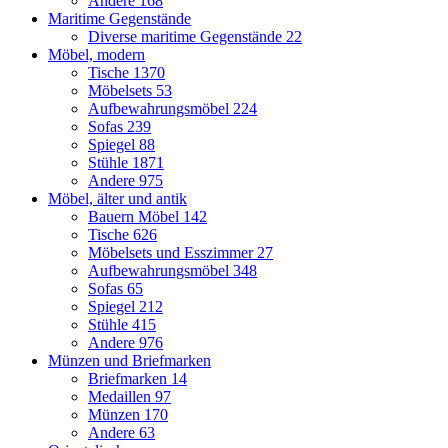
Andere
168
Maritime Gegenstände
Diverse maritime Gegenstände
22
Möbel, modern
Tische
1370
Möbelsets
53
Aufbewahrungsmöbel
224
Sofas
239
Spiegel
88
Stühle
1871
Andere
975
Möbel, älter und antik
Bauern Möbel
142
Tische
626
Möbelsets und Esszimmer
27
Aufbewahrungsmöbel
348
Sofas
65
Spiegel
212
Stühle
415
Andere
976
Münzen und Briefmarken
Briefmarken
14
Medaillen
97
Münzen
170
Andere
63