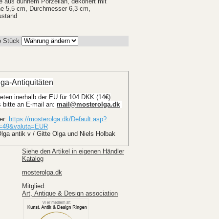
 aus dünnem Porzellan, dekoriert mit
e 5,5 cm, Durchmesser 6,3 cm,
ustand
o Stück
ga-Antiquitäten
eten inerhalb der EU für 104 DKK (14€)
bitte an E-mail an: 
mail@mosterolga.dk
ter:
https://mosterolga.dk/Default.asp?
e=49&valuta=EUR
lga antik v / Gitte Olga und Niels Holbak
Siehe den Artikel in eigenen Händler
Katalog
mosterolga.dk
Mitglied:
Art, Antique & Design association