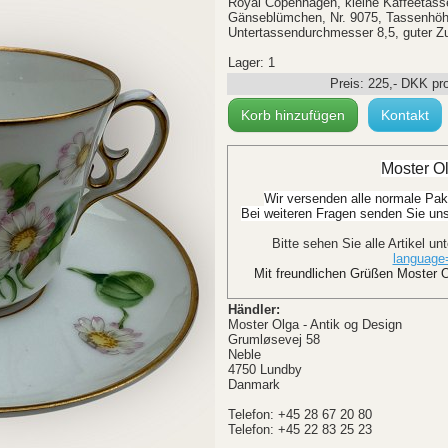
Royal Copenhagen, kleine Kaffeetasse
Gänseblümchen, Nr. 9075, Tassenhöh
Untertassendurchmesser 8,5, guter Z
Lager: 1
Preis:
225
,-
DKK
pr
Korb hinzufügen
Kontakt
Moster Ol
Wir versenden alle normale Pak
Bei weiteren Fragen senden Sie uns 
Bitte sehen Sie alle Artikel un
languag
Mit freundlichen Grüßen Moster O
Händler:
Moster Olga - Antik og Design
Grumløsevej 58
Neble
4750 Lundby
Danmark
Telefon: +45 28 67 20 80
Telefon: +45 22 83 25 23