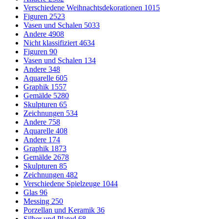
Verschiedene Weihnachtsdekorationen
1015
Figuren
2523
Vasen und Schalen
5033
Andere
4908
Nicht klassifiziert
4634
Figuren
90
Vasen und Schalen
134
Andere
348
Aquarelle
605
Graphik
1557
Gemälde
5280
Skulpturen
65
Zeichnungen
534
Andere
758
Aquarelle
408
Andere
174
Graphik
1873
Gemälde
2678
Skulpturen
85
Zeichnungen
482
Verschiedene Spielzeuge
1044
Glas
96
Messing
250
Porzellan und Keramik
36
Silber und Plated
68