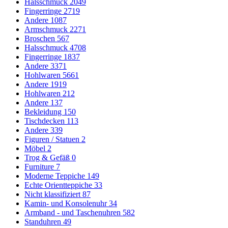
Halsschmuck
2049
Fingerringe
2719
Andere
1087
Armschmuck
2271
Broschen
567
Halsschmuck
4708
Fingerringe
1837
Andere
3371
Hohlwaren
5661
Andere
1919
Hohlwaren
212
Andere
137
Bekleidung
150
Tischdecken
113
Andere
339
Figuren / Statuen
2
Möbel
2
Trog & Gefäß
0
Furniture
7
Moderne Teppiche
149
Echte Orientteppiche
33
Nicht klassifiziert
87
Kamin- und Konsolenuhr
34
Armband - und Taschenuhren
582
Standuhren
49