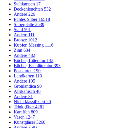
Stehlampen
17
Deckenleuchten
532
Andere
226
Echtes Silber
16518
Silberplatte
2539
Stahl
591
Andere
111
Bronze
1012
Kupfer, Messing
1116
Zinn
634
Andere
482
Bücher, Litteratur
132
Bücher, Fachlitteratur
393
Postkarten
190
Landkarten
113
Andere
105
Grönlandica
90
Afrikanisch
46
Andere
81
Nicht klassifiziert
20
Trinkgläser
4261
Karaffen
809
Vasen
1247
Kunstgläser
3268
Andere
2582