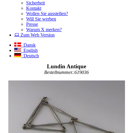
Sicherheit
Kontakt
Wollen Sie ausstellen?
Will Sie werben
Presse
Warum X merken?
Zum Web Version
Dansk
English
Deutsch
Lundin Antique
Bestellnummer.:619036