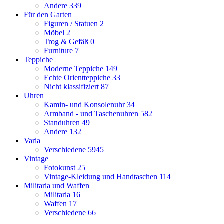
Andere
339
Für den Garten
Figuren / Statuen
2
Möbel
2
Trog & Gefäß
0
Furniture
7
Teppiche
Moderne Teppiche
149
Echte Orientteppiche
33
Nicht klassifiziert
87
Uhren
Kamin- und Konsolenuhr
34
Armband - und Taschenuhren
582
Standuhren
49
Andere
132
Varia
Verschiedene
5945
Vintage
Fotokunst
25
Vintage-Kleidung und Handtaschen
114
Militaria und Waffen
Militaria
16
Waffen
17
Verschiedene
66