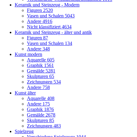
Keramik und Steinzeug - Modern
Figuren
2520
Vasen und Schalen
5043
Andere
4916
Nicht klassifiziert
4634
Keramik und Steinzeug - älter und antik
Figuren
87
Vasen und Schalen
134
Andere
348
Kunst modern
Aquarelle
605
Graphik
1561
Gemälde
5281
Skulpturen
65
Zeichnungen
534
Andere
758
Kunst älter
Aquarelle
408
Andere
175
Graphik
1876
Gemälde
2678
Skulpturen
85
Zeichnungen
483
Spielzeug
Verschiedene Spielzeuge
1044