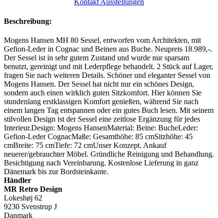
Kontakt Ausstellungen
Beschreibung:
Mogens Hansen MH 80 Sessel, entworfen vom Architekten, mit
Gefion-Leder in Cognac und Beinen aus Buche. Neupreis 18.989,-.
Der Sessel ist in sehr gutem Zustand und wurde nur sparsam
benutzt, gereinigt und mit Lederpflege behandelt. 2 Stück auf Lager,
fragen Sie nach weiteren Details. Schöner und eleganter Sessel von
Mogens Hansen. Der Sessel hat nicht nur ein schönes Design,
sondern auch einen wirklich guten Sitzkomfort. Hier können Sie
stundenlang erstklassigen Komfort genießen, während Sie nach
einem langen Tag entspannen oder ein gutes Buch lesen. Mit seinem
stilvollen Design ist der Sessel eine zeitlose Ergänzung für jedes
Interieur.Design: Mogens HansenMaterial: Beine: BucheLeder:
Gefion-Leder CognacMaße: Gesamthöhe: 85 cmSitzhöhe: 45
cmBreite: 75 cmTiefe: 72 cmUnser Konzept. Ankauf
neuerer/gebrauchter Möbel. Gründliche Reinigung und Behandlung.
Besichtigung nach Vereinbarung. Kostenlose Lieferung in ganz
Dänemark bis zur Bordsteinkante.
Händler
MR Retro Design
Lokeshøj 62
9230 Svenstrup J
Danmark