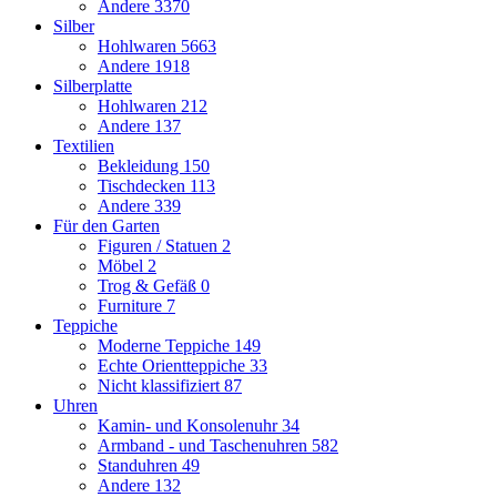
Andere
3370
Silber
Hohlwaren
5663
Andere
1918
Silberplatte
Hohlwaren
212
Andere
137
Textilien
Bekleidung
150
Tischdecken
113
Andere
339
Für den Garten
Figuren / Statuen
2
Möbel
2
Trog & Gefäß
0
Furniture
7
Teppiche
Moderne Teppiche
149
Echte Orientteppiche
33
Nicht klassifiziert
87
Uhren
Kamin- und Konsolenuhr
34
Armband - und Taschenuhren
582
Standuhren
49
Andere
132