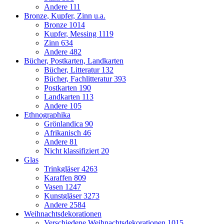
Andere
111
Bronze, Kupfer, Zinn u.a.
Bronze
1014
Kupfer, Messing
1119
Zinn
634
Andere
482
Bücher, Postkarten, Landkarten
Bücher, Litteratur
132
Bücher, Fachlitteratur
393
Postkarten
190
Landkarten
113
Andere
105
Ethnographika
Grönlandica
90
Afrikanisch
46
Andere
81
Nicht klassifiziert
20
Glas
Trinkgläser
4263
Karaffen
809
Vasen
1247
Kunstgläser
3273
Andere
2584
Weihnachtsdekorationen
Verschiedene Weihnachtsdekorationen
1015