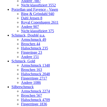
Andere
7887
Nicht klassifiziert
3552
Porzellan und Fayence - Vasen
Bing & Gröndahl
940
Dahl Jensen
8
Royal Copenhagen
2611
Andere
907
Nicht klassifiziert
375
Schmuck, Doublé u.a.
Armschmuck
49
Broschen
44
Halsschmuck
235
Fingeringe
23
Andere
151
Schmuck, Gold
Armschmuck
1348
Broschen
163
Halsschmuck
2048
Fingerringe
2717
Andere
1086
Silberschmuck
Armschmuck
2274
Broschen
567
Halsschmuck
4709
Fingerringe
1836