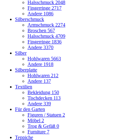
Halsschmuck
2048
Fingerringe
2717
Andere
1086
Silberschmuck
Armschmuck
2274
Broschen
567
Halsschmuck
4709
Fingerringe
1836
Andere
3370
Silber
Hohlwaren
5663
Andere
1918
Silberplatte
Hohlwaren
212
Andere
137
Textilien
Bekleidung
150
Tischdecken
113
Andere
339
Für den Garten
Figuren / Statuen
2
Möbel
2
Trog & Gefäß
0
Furniture
7
Teppiche