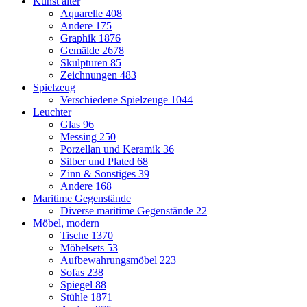
Kunst älter
Aquarelle
408
Andere
175
Graphik
1876
Gemälde
2678
Skulpturen
85
Zeichnungen
483
Spielzeug
Verschiedene Spielzeuge
1044
Leuchter
Glas
96
Messing
250
Porzellan und Keramik
36
Silber und Plated
68
Zinn & Sonstiges
39
Andere
168
Maritime Gegenstände
Diverse maritime Gegenstände
22
Möbel, modern
Tische
1370
Möbelsets
53
Aufbewahrungsmöbel
223
Sofas
238
Spiegel
88
Stühle
1871