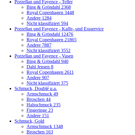
Porzellan und Fayence - Teller
Bing & Gröndahl
2368
Royal Copenhagen
3448
Andere
1284
Nicht klassifiziert
594
Porzellan und Fayence - Kaffe- und Essservice
Bing & Gröndahl
12476
Royal Copenhagen
21865
Andere
7887
Nicht klassifiziert
3552
Porzellan und Fayence - Vasen
Bing & Gröndahl
940
Dahl Jensen
8
Royal Copenhagen
2611
Andere
907
Nicht klassifiziert
375
Schmuck, Doublé u.a.
Armschmuck
49
Broschen
44
Halsschmuck
235
Fingeringe
23
Andere
151
Schmuck, Gold
Armschmuck
1348
Broschen
163