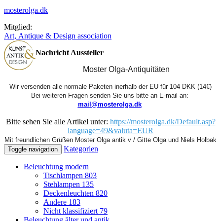
mosterolga.dk
Mitglied:
Art, Antique & Design association
Nachricht Aussteller
Moster Olga-Antiquitäten
Wir versenden alle normale Paketen inerhalb der EU für 104 DKK (14€)
Bei weiteren Fragen senden Sie uns bitte an E-mail an: 
mail@mosterolga.dk
Bitte sehen Sie alle Artikel unter:
https://mosterolga.dk/Default.asp?
language=49&valuta=EUR
Mit freundlichen Grüßen Moster Olga antik v / Gitte Olga und Niels Holbak
Kategorien
Toggle navigation
Beleuchtung modern
Tischlampen
803
Stehlampen
135
Deckenleuchten
820
Andere
183
Nicht klassifiziert
79
Beleuchtung älter und antik