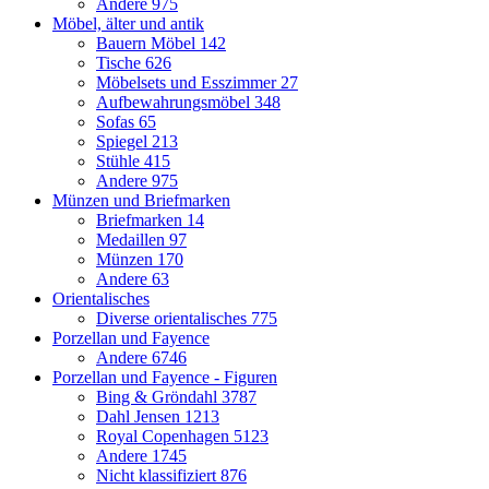
Andere
975
Möbel, älter und antik
Bauern Möbel
142
Tische
626
Möbelsets und Esszimmer
27
Aufbewahrungsmöbel
348
Sofas
65
Spiegel
213
Stühle
415
Andere
975
Münzen und Briefmarken
Briefmarken
14
Medaillen
97
Münzen
170
Andere
63
Orientalisches
Diverse orientalisches
775
Porzellan und Fayence
Andere
6746
Porzellan und Fayence - Figuren
Bing & Gröndahl
3787
Dahl Jensen
1213
Royal Copenhagen
5123
Andere
1745
Nicht klassifiziert
876