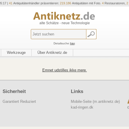
05:17 |
41
Antiquitätenhändler präsentieren:
219.186
Antiquitäten mit Foto.
4
Restauratoren,
2
alte Schätze - neue Technologie
Detailsuche
hier
.
Werkzeuge
Über Antiknetz.de
Emnet udstilles ikke mere.
Sicherheit
Links
Garantiert Reduziert
Mobile-Seite (m.antiknetz.de)
kad-ringen.dk
G