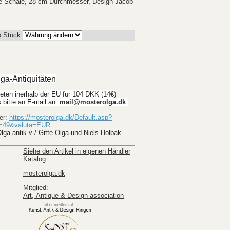
ue Schale, 28 cm Durchmesser, Design Jacob
o Stück
ga-Antiquitäten
eten inerhalb der EU für 104 DKK (14€)
bitte an E-mail an: 
mail@mosterolga.dk
ter:
https://mosterolga.dk/Default.asp?
e=49&valuta=EUR
lga antik v / Gitte Olga und Niels Holbak
Siehe den Artikel in eigenen Händler
Katalog
mosterolga.dk
Mitglied:
Art, Antique & Design association