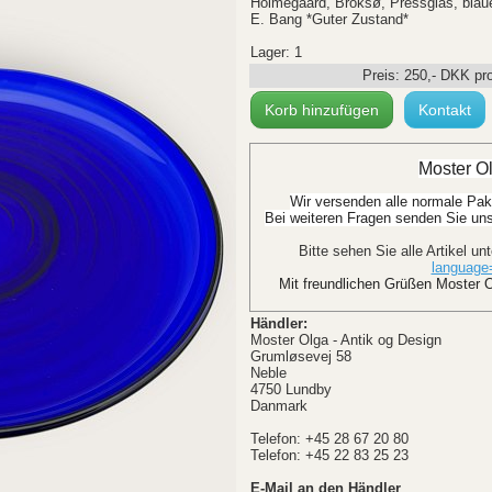
Holmegaard, Broksø, Pressglas, bla
E. Bang *Guter Zustand*
Lager: 1
Preis:
250
,-
DKK
pr
Korb hinzufügen
Kontakt
Moster Ol
Wir versenden alle normale Pak
Bei weiteren Fragen senden Sie uns 
Bitte sehen Sie alle Artikel un
languag
Mit freundlichen Grüßen Moster O
Händler:
Moster Olga - Antik og Design
Grumløsevej 58
Neble
4750 Lundby
Danmark
Telefon: +45 28 67 20 80
Telefon: +45 22 83 25 23
E-Mail an den Händler