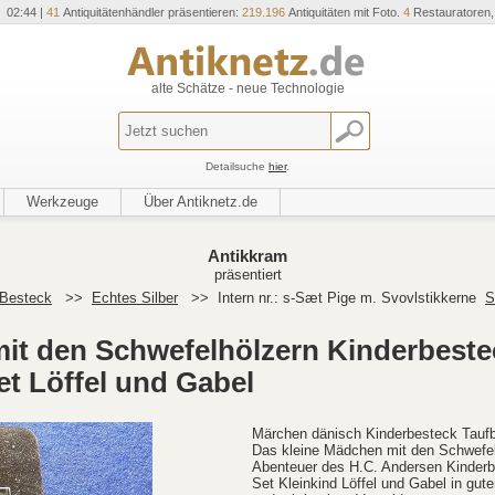
 02:44 |
41
Antiquitätenhändler präsentieren:
219.196
Antiquitäten mit Foto.
4
Restauratoren
alte Schätze - neue Technologie
Detailsuche
hier
.
Werkzeuge
Über Antiknetz.de
Antikkram
präsentiert
Besteck
>>
Echtes Silber
>>
Intern nr.: s-Sæt Pige m. Svovlstikkerne
S
it den Schwefelhölzern Kinderbeste
et Löffel und Gabel
Märchen dänisch Kinderbesteck Taufbe
Das kleine Mädchen mit den Schwefel
Abenteuer des H.C. Andersen Kinderb
Set Kleinkind Löffel und Gabel in gu