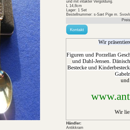
und mit intakter Vergoldung.
L 14,8cm
Lager: 1 Set
Bestellnummer: s-Sæt Pige m. Svovls
Prei
Kontakt
Wir präsentie
Figuren und Porzellan Ges
und Dahl-Jensen. Dänisch
Bestecke und Kinderbesteck
Gabeln
und
www.ant
Wir lie
Händler:
Antikkram