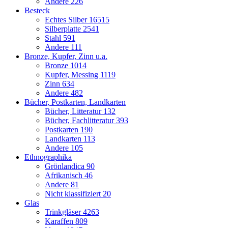
Andere
226
Besteck
Echtes Silber
16515
Silberplatte
2541
Stahl
591
Andere
111
Bronze, Kupfer, Zinn u.a.
Bronze
1014
Kupfer, Messing
1119
Zinn
634
Andere
482
Bücher, Postkarten, Landkarten
Bücher, Litteratur
132
Bücher, Fachlitteratur
393
Postkarten
190
Landkarten
113
Andere
105
Ethnographika
Grönlandica
90
Afrikanisch
46
Andere
81
Nicht klassifiziert
20
Glas
Trinkgläser
4263
Karaffen
809