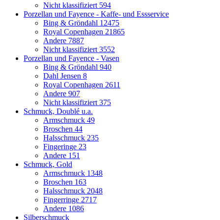
Nicht klassifiziert
594
Porzellan und Fayence - Kaffe- und Essservice
Bing & Gröndahl
12475
Royal Copenhagen
21865
Andere
7887
Nicht klassifiziert
3552
Porzellan und Fayence - Vasen
Bing & Gröndahl
940
Dahl Jensen
8
Royal Copenhagen
2611
Andere
907
Nicht klassifiziert
375
Schmuck, Doublé u.a.
Armschmuck
49
Broschen
44
Halsschmuck
235
Fingeringe
23
Andere
151
Schmuck, Gold
Armschmuck
1348
Broschen
163
Halsschmuck
2048
Fingerringe
2717
Andere
1086
Silberschmuck