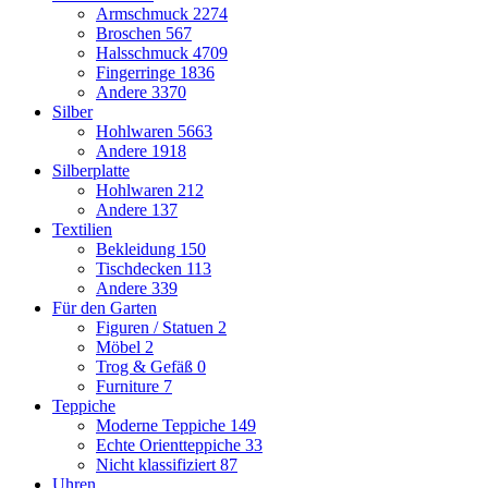
Armschmuck
2274
Broschen
567
Halsschmuck
4709
Fingerringe
1836
Andere
3370
Silber
Hohlwaren
5663
Andere
1918
Silberplatte
Hohlwaren
212
Andere
137
Textilien
Bekleidung
150
Tischdecken
113
Andere
339
Für den Garten
Figuren / Statuen
2
Möbel
2
Trog & Gefäß
0
Furniture
7
Teppiche
Moderne Teppiche
149
Echte Orientteppiche
33
Nicht klassifiziert
87
Uhren