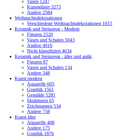
Vasen
1247
Kunstgläser
3273
Andere
2584
Weihnachtsdekorationen
Verschiedene Weihnachtsdekorationen
1015
Keramik und Steinzeug - Modern
Figuren
2520
Vasen und Schalen
5043
Andere
4916
Nicht klassifiziert
4634
Keramik und Steinzeug - älter und antik
Figuren
87
Vasen und Schalen
134
Andere
348
Kunst modern
Aquarelle
605
Graphik
1561
Gemälde
5281
Skulpturen
65
Zeichnungen
534
Andere
758
Kunst älter
Aquarelle
408
Andere
175
Graphik
1876