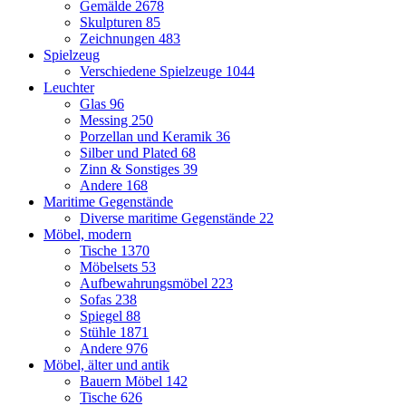
Gemälde
2678
Skulpturen
85
Zeichnungen
483
Spielzeug
Verschiedene Spielzeuge
1044
Leuchter
Glas
96
Messing
250
Porzellan und Keramik
36
Silber und Plated
68
Zinn & Sonstiges
39
Andere
168
Maritime Gegenstände
Diverse maritime Gegenstände
22
Möbel, modern
Tische
1370
Möbelsets
53
Aufbewahrungsmöbel
223
Sofas
238
Spiegel
88
Stühle
1871
Andere
976
Möbel, älter und antik
Bauern Möbel
142
Tische
626