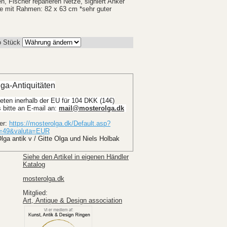
, Fischer reparieren Netze, signiert Anker
 mit Rahmen: 82 x 63 cm *sehr guter
o Stück
ga-Antiquitäten
eten inerhalb der EU für 104 DKK (14€)
bitte an E-mail an: 
mail@mosterolga.dk
ter:
https://mosterolga.dk/Default.asp?
e=49&valuta=EUR
lga antik v / Gitte Olga und Niels Holbak
Siehe den Artikel in eigenen Händler
Katalog
mosterolga.dk
Mitglied:
Art, Antique & Design association