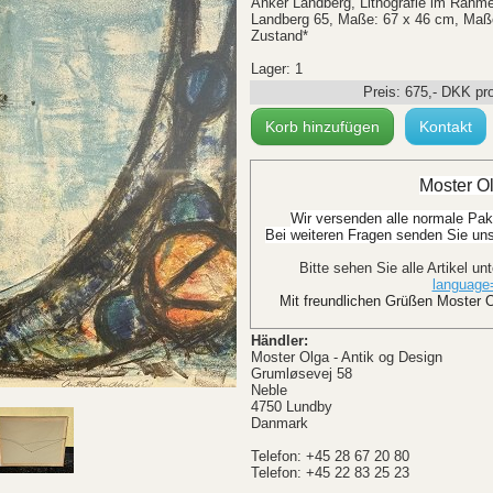
Anker Landberg, Lithografie im Rahmen
Landberg 65, Maße: 67 x 46 cm, Maße
Zustand*
Lager: 1
Preis:
675
,-
DKK
pr
Korb hinzufügen
Kontakt
Moster Ol
Wir versenden alle normale Pak
Bei weiteren Fragen senden Sie uns 
Bitte sehen Sie alle Artikel un
languag
Mit freundlichen Grüßen Moster O
Händler:
Moster Olga - Antik og Design
Grumløsevej 58
Neble
4750 Lundby
Danmark
Telefon: +45 28 67 20 80
Telefon: +45 22 83 25 23