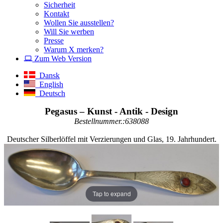
Sicherheit
Kontakt
Wollen Sie ausstellen?
Will Sie werben
Presse
Warum X merken?
Zum Web Version
Dansk
English
Deutsch
Pegasus – Kunst - Antik - Design
Bestellnummer.:638088
Deutscher Silberlöffel mit Verzierungen und Glas, 19. Jahrhundert.
Tap to expand