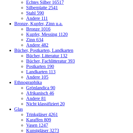
Echtes Silber
16517
Silberplatte
2541
Stahl
590
Andere
111
Bronze, Kupfer, Zinn u.a.
Bronze
1016
Kupfer, Messing
1120
Zinn
634
Andere
482
Bücher, Postkarten, Landkarten
Bücher, Litteratur
132
Bücher, Fachlitteratur
393
Postkarten
190
Landkarten
113
Andere
105
Ethnographika
Grönlandica
90
Afrikanisch
46
Andere
81
Nicht klassifiziert
20
Glas
Trinkgläser
4261
Karaffen
809
Vasen
1247
Kunstgläser
3273