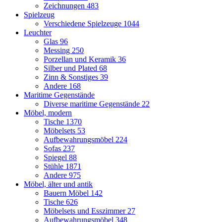
Zeichnungen
483
Spielzeug
Verschiedene Spielzeuge
1044
Leuchter
Glas
96
Messing
250
Porzellan und Keramik
36
Silber und Plated
68
Zinn & Sonstiges
39
Andere
168
Maritime Gegenstände
Diverse maritime Gegenstände
22
Möbel, modern
Tische
1370
Möbelsets
53
Aufbewahrungsmöbel
224
Sofas
237
Spiegel
88
Stühle
1871
Andere
975
Möbel, älter und antik
Bauern Möbel
142
Tische
626
Möbelsets und Esszimmer
27
Aufbewahrungsmöbel
348