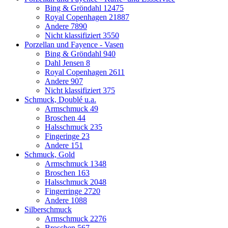
Bing & Gröndahl
12475
Royal Copenhagen
21887
Andere
7890
Nicht klassifiziert
3550
Porzellan und Fayence - Vasen
Bing & Gröndahl
940
Dahl Jensen
8
Royal Copenhagen
2611
Andere
907
Nicht klassifiziert
375
Schmuck, Doublé u.a.
Armschmuck
49
Broschen
44
Halsschmuck
235
Fingeringe
23
Andere
151
Schmuck, Gold
Armschmuck
1348
Broschen
163
Halsschmuck
2048
Fingerringe
2720
Andere
1088
Silberschmuck
Armschmuck
2276
Broschen
567