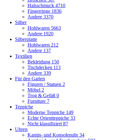
Halsschmuck
4710
Fingerringe
1836
Andere
3370
Silber
Hohlwaren
5663
Andere
1920
Silberplatte
Hohlwaren
212
Andere
137
Textilien
Bekleidung
150
Tischdecken
113
Andere
339
Für den Garten
Figuren / Statuen
2
Möbel
2
Trog & Gefäß
0
Furniture
7
Teppiche
Moderne Teppiche
149
Echte Orientteppiche
33
Nicht klassifiziert
87
Uhren
Kamin- und Konsolenuhr
34