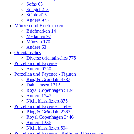
Sofas
65
Spiegel
213
Stühle
415
Andere
975
Münzen und Briefmarken
Briefmarken
14
Medaillen
97
Münzen
170
Andere
63
Orientalisches
Diverse orientalisches
775
Porzellan und Fayence
Andere
6750
Porzellan und Fayence - Figuren
Bing & Gröndahl
3787
Dahl Jensen
1212
Royal Copenhagen
5124
Andere
1747
Nicht klassifiziert
875
Porzellan und Fayence - Teller
Bing & Gröndahl
2367
Royal Copenhagen
3446
Andere
1286
Nicht klassifiziert
594
Porzellan und Fayence - Kaffe- und Essservice