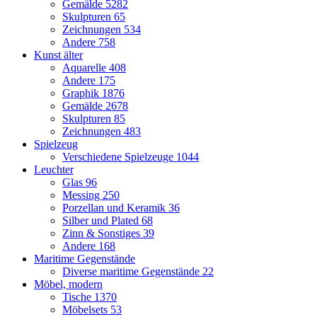
Gemälde
5282
Skulpturen
65
Zeichnungen
534
Andere
758
Kunst älter
Aquarelle
408
Andere
175
Graphik
1876
Gemälde
2678
Skulpturen
85
Zeichnungen
483
Spielzeug
Verschiedene Spielzeuge
1044
Leuchter
Glas
96
Messing
250
Porzellan und Keramik
36
Silber und Plated
68
Zinn & Sonstiges
39
Andere
168
Maritime Gegenstände
Diverse maritime Gegenstände
22
Möbel, modern
Tische
1370
Möbelsets
53