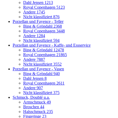
Dahl Jensen
1213
Royal Copenhagen
5123
Andere
1745
Nicht klassifiziert
876
Porzellan und Fayence - Teller
Bing & Gröndahl
2368
Royal Copenhagen
3448
Andere
1284
Nicht klassifiziert
594
Porzellan und Fayence - Kaffe- und Essservice
Bing & Gröndahl
12478
Royal Copenhagen
21865
Andere
7887
Nicht klassifiziert
3552
Porzellan und Fayence - Vasen
Bing & Gröndahl
940
Dahl Jensen
8
Royal Copenhagen
2611
Andere
907
Nicht klassifiziert
375
Schmuck, Doublé u.a.
Armschmuck
49
Broschen
44
Halsschmuck
235
Fingeringe
23