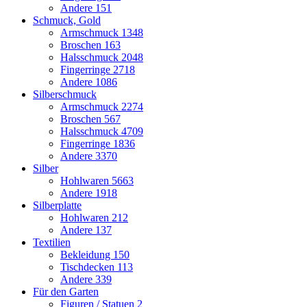
Andere
151
Schmuck, Gold
Armschmuck
1348
Broschen
163
Halsschmuck
2048
Fingerringe
2718
Andere
1086
Silberschmuck
Armschmuck
2274
Broschen
567
Halsschmuck
4709
Fingerringe
1836
Andere
3370
Silber
Hohlwaren
5663
Andere
1918
Silberplatte
Hohlwaren
212
Andere
137
Textilien
Bekleidung
150
Tischdecken
113
Andere
339
Für den Garten
Figuren / Statuen
2