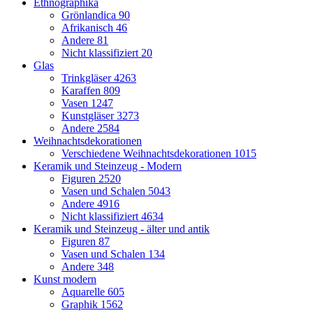
Ethnographika
Grönlandica
90
Afrikanisch
46
Andere
81
Nicht klassifiziert
20
Glas
Trinkgläser
4263
Karaffen
809
Vasen
1247
Kunstgläser
3273
Andere
2584
Weihnachtsdekorationen
Verschiedene Weihnachtsdekorationen
1015
Keramik und Steinzeug - Modern
Figuren
2520
Vasen und Schalen
5043
Andere
4916
Nicht klassifiziert
4634
Keramik und Steinzeug - älter und antik
Figuren
87
Vasen und Schalen
134
Andere
348
Kunst modern
Aquarelle
605
Graphik
1562