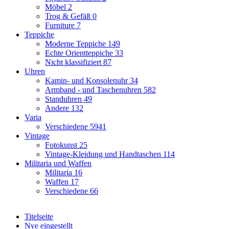
Möbel
2
Trog & Gefäß
0
Furniture
7
Teppiche
Moderne Teppiche
149
Echte Orientteppiche
33
Nicht klassifiziert
87
Uhren
Kamin- und Konsolenuhr
34
Armband - und Taschenuhren
582
Standuhren
49
Andere
132
Varia
Verschiedene
5941
Vintage
Fotokunst
25
Vintage-Kleidung und Handtaschen
114
Militaria und Waffen
Militaria
16
Waffen
17
Verschiedene
66
Titelseite
Nye eingestellt