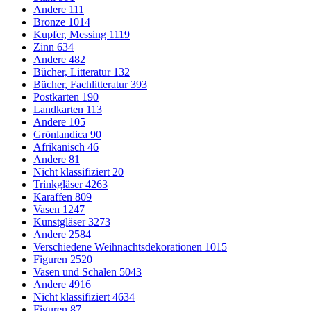
Andere
111
Bronze
1014
Kupfer, Messing
1119
Zinn
634
Andere
482
Bücher, Litteratur
132
Bücher, Fachlitteratur
393
Postkarten
190
Landkarten
113
Andere
105
Grönlandica
90
Afrikanisch
46
Andere
81
Nicht klassifiziert
20
Trinkgläser
4263
Karaffen
809
Vasen
1247
Kunstgläser
3273
Andere
2584
Verschiedene Weihnachtsdekorationen
1015
Figuren
2520
Vasen und Schalen
5043
Andere
4916
Nicht klassifiziert
4634
Figuren
87