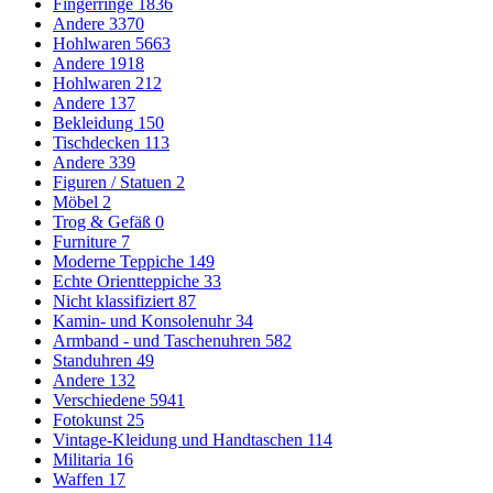
Fingerringe
1836
Andere
3370
Hohlwaren
5663
Andere
1918
Hohlwaren
212
Andere
137
Bekleidung
150
Tischdecken
113
Andere
339
Figuren / Statuen
2
Möbel
2
Trog & Gefäß
0
Furniture
7
Moderne Teppiche
149
Echte Orientteppiche
33
Nicht klassifiziert
87
Kamin- und Konsolenuhr
34
Armband - und Taschenuhren
582
Standuhren
49
Andere
132
Verschiedene
5941
Fotokunst
25
Vintage-Kleidung und Handtaschen
114
Militaria
16
Waffen
17