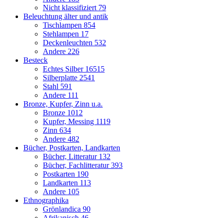
Nicht klassifiziert
79
Beleuchtung älter und antik
Tischlampen
854
Stehlampen
17
Deckenleuchten
532
Andere
226
Besteck
Echtes Silber
16515
Silberplatte
2541
Stahl
591
Andere
111
Bronze, Kupfer, Zinn u.a.
Bronze
1012
Kupfer, Messing
1119
Zinn
634
Andere
482
Bücher, Postkarten, Landkarten
Bücher, Litteratur
132
Bücher, Fachlitteratur
393
Postkarten
190
Landkarten
113
Andere
105
Ethnographika
Grönlandica
90
Afrikanisch
46