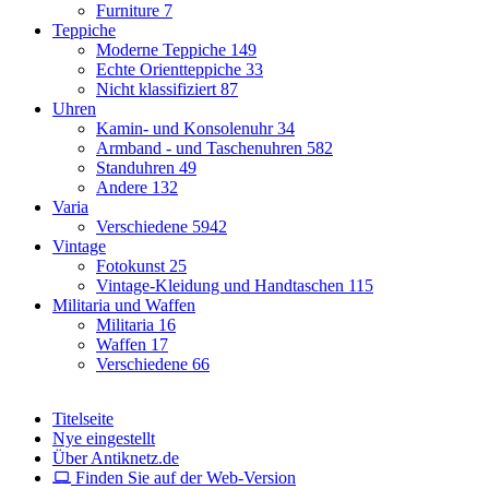
Furniture
7
Teppiche
Moderne Teppiche
149
Echte Orientteppiche
33
Nicht klassifiziert
87
Uhren
Kamin- und Konsolenuhr
34
Armband - und Taschenuhren
582
Standuhren
49
Andere
132
Varia
Verschiedene
5942
Vintage
Fotokunst
25
Vintage-Kleidung und Handtaschen
115
Militaria und Waffen
Militaria
16
Waffen
17
Verschiedene
66
Titelseite
Nye eingestellt
Über Antiknetz.de
Finden Sie auf der Web-Version