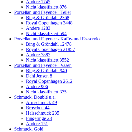
Andere
1745
Nicht klassifiziert
876
Porzellan und Fayence - Teller
Bing & Gröndahl
2368
Royal Copenhagen
3448
Andere
1283
Nicht klassifiziert
594
Porzellan und Fayence - Kaffe- und Essservice
Bing & Gröndahl
12478
Royal Copenhagen
21857
Andere
7887
Nicht klassifiziert
3552
Porzellan und Fayence - Vasen
Bing & Gröndahl
940
Dahl Jensen
8
Royal Copenhagen
2612
Andere
906
Nicht klassifiziert
375
Schmuck, Doublé u.a.
Armschmuck
49
Broschen
44
Halsschmuck
235
Fingeringe
23
Andere
151
Schmuck, Gold