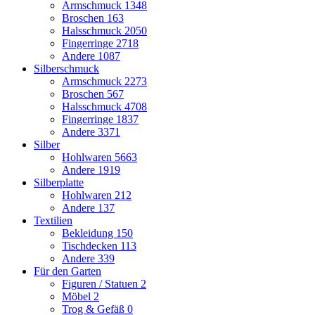
Armschmuck
1348
Broschen
163
Halsschmuck
2050
Fingerringe
2718
Andere
1087
Silberschmuck
Armschmuck
2273
Broschen
567
Halsschmuck
4708
Fingerringe
1837
Andere
3371
Silber
Hohlwaren
5663
Andere
1919
Silberplatte
Hohlwaren
212
Andere
137
Textilien
Bekleidung
150
Tischdecken
113
Andere
339
Für den Garten
Figuren / Statuen
2
Möbel
2
Trog & Gefäß
0