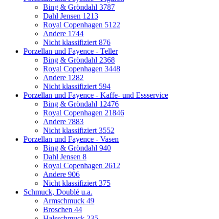
Bing & Gröndahl
3787
Dahl Jensen
1213
Royal Copenhagen
5122
Andere
1744
Nicht klassifiziert
876
Porzellan und Fayence - Teller
Bing & Gröndahl
2368
Royal Copenhagen
3448
Andere
1282
Nicht klassifiziert
594
Porzellan und Fayence - Kaffe- und Essservice
Bing & Gröndahl
12476
Royal Copenhagen
21846
Andere
7883
Nicht klassifiziert
3552
Porzellan und Fayence - Vasen
Bing & Gröndahl
940
Dahl Jensen
8
Royal Copenhagen
2612
Andere
906
Nicht klassifiziert
375
Schmuck, Doublé u.a.
Armschmuck
49
Broschen
44
Halsschmuck
235