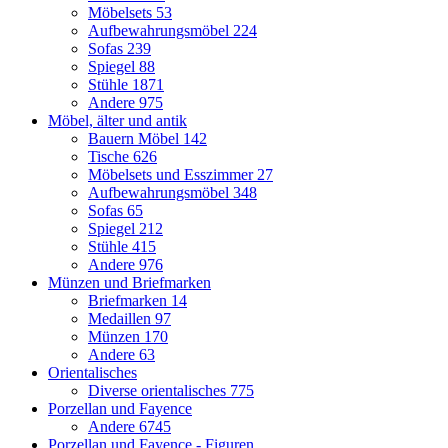
Möbelsets
53
Aufbewahrungsmöbel
224
Sofas
239
Spiegel
88
Stühle
1871
Andere
975
Möbel, älter und antik
Bauern Möbel
142
Tische
626
Möbelsets und Esszimmer
27
Aufbewahrungsmöbel
348
Sofas
65
Spiegel
212
Stühle
415
Andere
976
Münzen und Briefmarken
Briefmarken
14
Medaillen
97
Münzen
170
Andere
63
Orientalisches
Diverse orientalisches
775
Porzellan und Fayence
Andere
6745
Porzellan und Fayence - Figuren