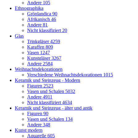
Andere
105
Ethnographika
Grönlandica
90
Afrikanisch
46
Andere
81
Nicht klassifiziert
20
Glas
Trinkgläser
4259
Karaffen
809
Vasen
1247
Kunstgläser
3267
Andere
2584
Weihnachtsdekorationen
Verschiedene Weihnachtsdekorationen
1015
Keramik und Steinzeug - Modern
Figuren
2523
Vasen und Schalen
5032
Andere
4911
Nicht klassifiziert
4634
Keramik und Steinzeug - älter und antik
Figuren
90
Vasen und Schalen
134
Andere
348
Kunst modern
Aquarelle
605