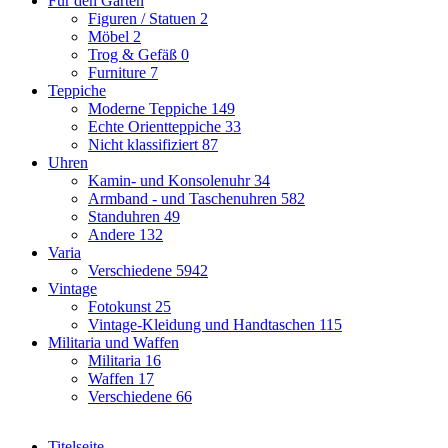
Für den Garten
Figuren / Statuen
2
Möbel
2
Trog & Gefäß
0
Furniture
7
Teppiche
Moderne Teppiche
149
Echte Orientteppiche
33
Nicht klassifiziert
87
Uhren
Kamin- und Konsolenuhr
34
Armband - und Taschenuhren
582
Standuhren
49
Andere
132
Varia
Verschiedene
5942
Vintage
Fotokunst
25
Vintage-Kleidung und Handtaschen
115
Militaria und Waffen
Militaria
16
Waffen
17
Verschiedene
66
Titelseite