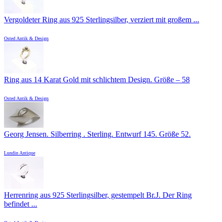
Vergoldeter Ring aus 925 Sterlingsilber, verziert mit großem ...
Osted Antik & Design
Ring aus 14 Karat Gold mit schlichtem Design. Größe – 58
Osted Antik & Design
Georg Jensen. Silberring . Sterling. Entwurf 145. Größe 52.
Lundin Antique
Herrenring aus 925 Sterlingsilber, gestempelt Br.J. Der Ring
befindet ...