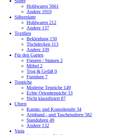
Silber
Hohlwaren
5661
Andere
1919
Silberplatte
Hohlwaren
212
Andere
137
Textilien
Bekleidung
150
Tischdecken
113
Andere
339
Für den Garten
Figuren / Statuen
2
Möbel
2
Trog & Gefäß
0
Furniture
7
Teppiche
Moderne Teppiche
149
Echte Orientteppiche
33
Nicht klassifiziert
87
Uhren
Kamin- und Konsolenuhr
34
Armband - und Taschenuhren
582
Standuhren
49
Andere
132
Varia