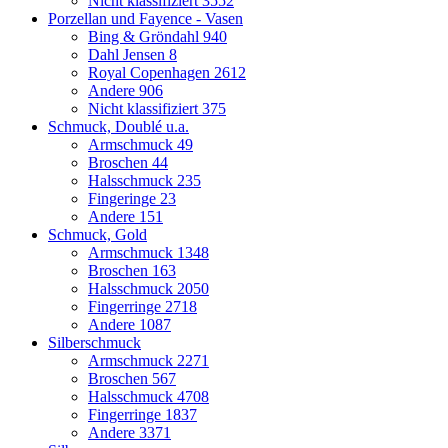
Nicht klassifiziert
3552
Porzellan und Fayence - Vasen
Bing & Gröndahl
940
Dahl Jensen
8
Royal Copenhagen
2612
Andere
906
Nicht klassifiziert
375
Schmuck, Doublé u.a.
Armschmuck
49
Broschen
44
Halsschmuck
235
Fingeringe
23
Andere
151
Schmuck, Gold
Armschmuck
1348
Broschen
163
Halsschmuck
2050
Fingerringe
2718
Andere
1087
Silberschmuck
Armschmuck
2271
Broschen
567
Halsschmuck
4708
Fingerringe
1837
Andere
3371