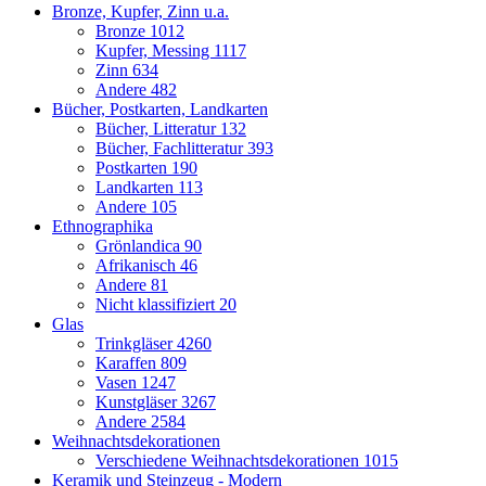
Bronze, Kupfer, Zinn u.a.
Bronze
1012
Kupfer, Messing
1117
Zinn
634
Andere
482
Bücher, Postkarten, Landkarten
Bücher, Litteratur
132
Bücher, Fachlitteratur
393
Postkarten
190
Landkarten
113
Andere
105
Ethnographika
Grönlandica
90
Afrikanisch
46
Andere
81
Nicht klassifiziert
20
Glas
Trinkgläser
4260
Karaffen
809
Vasen
1247
Kunstgläser
3267
Andere
2584
Weihnachtsdekorationen
Verschiedene Weihnachtsdekorationen
1015
Keramik und Steinzeug - Modern