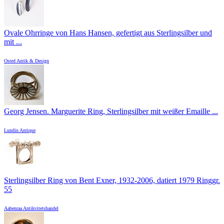
Ovale Ohrringe von Hans Hansen, gefertigt aus Sterlingsilber und
mit ...
Osted Antik & Design
Georg Jensen. Marguerite Ring, Sterlingsilber mit weißer Emaille ...
Lundin Antique
Sterlingsilber Ring von Bent Exner, 1932-2006, datiert 1979 Ringgr.
55
Aabenraa Antikvitetshandel