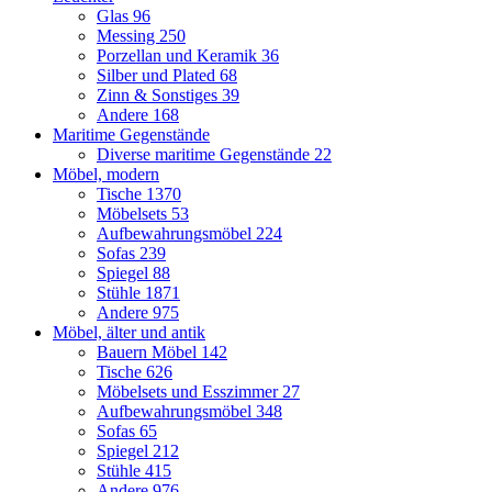
Glas
96
Messing
250
Porzellan und Keramik
36
Silber und Plated
68
Zinn & Sonstiges
39
Andere
168
Maritime Gegenstände
Diverse maritime Gegenstände
22
Möbel, modern
Tische
1370
Möbelsets
53
Aufbewahrungsmöbel
224
Sofas
239
Spiegel
88
Stühle
1871
Andere
975
Möbel, älter und antik
Bauern Möbel
142
Tische
626
Möbelsets und Esszimmer
27
Aufbewahrungsmöbel
348
Sofas
65
Spiegel
212
Stühle
415
Andere
976