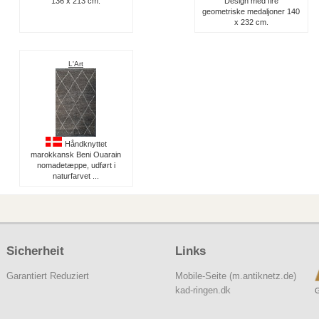
136 x 213 cm.
Design med fire
geometriske medaljoner 140
x 232 cm.
L'Art
Håndknyttet
marokkansk Beni Ouarain
nomadetæppe, udført i
naturfarvet ...
Sicherheit
Links
Garantiert Reduziert
Mobile-Seite (m.antiknetz.de)
kad-ringen.dk
G