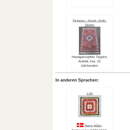
Pegasus – Kunst - Antik -
Design
Handgeknüpften Teppich,
Ardebil, Iran, 20.
Jahrhundert.
In anderen Sprachen:
L'Art
Märta Måås-