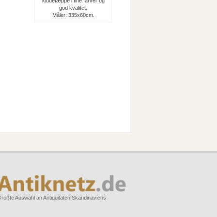
kludetæppe i fine farver og
god kvalitet.
Måler: 335x60cm.
rößte Auswahl an Antiquitäten Skandinaviens