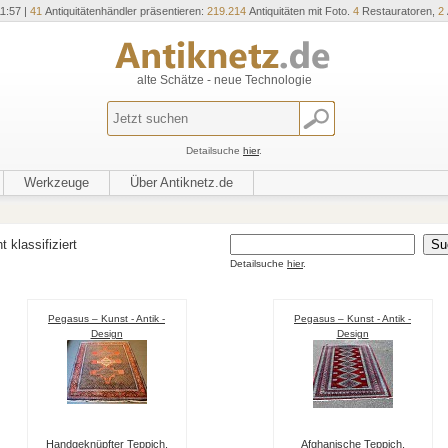
1:57 |
41
Antiquitätenhändler präsentieren:
219.214
Antiquitäten mit Foto.
4
Restauratoren,
2
alte Schätze - neue Technologie
Detailsuche
hier
.
Werkzeuge
Über Antiknetz.de
t klassifiziert
Detailsuche
hier
.
Pegasus – Kunst - Antik -
Pegasus – Kunst - Antik -
Design
Design
Handgeknüpfter Teppich,
Afghanische Teppich,