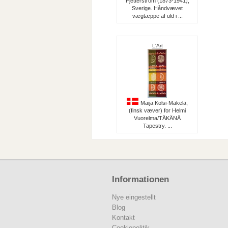
Fjetterström (1873-1941),
Sverige. Håndvævet
vægtæppe af uld i ...
L'Art
Maija Kolsi-Mäkelä,
(finsk væver) for Helmi
Vuorelma/TÄKÄNÄ
Tapestry. ...
Informationen
Nye eingestellt
Blog
Kontakt
Cookiepolitik