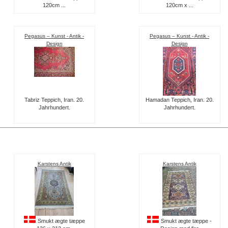
120cm ...
120cm x ...
Pegasus – Kunst - Antik -
Pegasus – Kunst - Antik -
Design
Design
Tabriz Teppich, Iran. 20.
Hamadan Teppich, Iran. 20.
Jahrhundert.
Jahrhundert.
Karstens Antik
Karstens Antik
Smukt ægte tæppe
Smukt ægte tæppe -