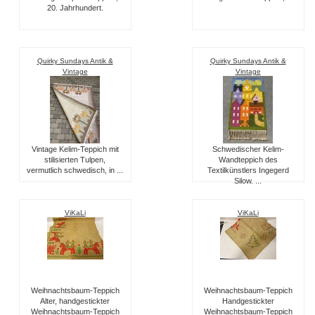
20. Jahrhundert.
Quirky Sundays Antik &
Quirky Sundays Antik &
Vintage
Vintage
Vintage Kelim-Teppich mit
Schwedischer Kelim-
stilisierten Tulpen,
Wandteppich des
vermutlich schwedisch, in ...
Textilkünstlers Ingegerd
Silow. ...
ViKaLi
ViKaLi
Weihnachtsbaum-Teppich
Weihnachtsbaum-Teppich
Alter, handgestickter
Handgestickter
Weihnachtsbaum-Teppich
Weihnachtsbaum-Teppich