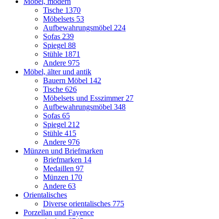
Möbel, modern
Tische
1370
Möbelsets
53
Aufbewahrungsmöbel
224
Sofas
239
Spiegel
88
Stühle
1871
Andere
975
Möbel, älter und antik
Bauern Möbel
142
Tische
626
Möbelsets und Esszimmer
27
Aufbewahrungsmöbel
348
Sofas
65
Spiegel
212
Stühle
415
Andere
976
Münzen und Briefmarken
Briefmarken
14
Medaillen
97
Münzen
170
Andere
63
Orientalisches
Diverse orientalisches
775
Porzellan und Fayence