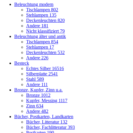
Beleuchtung modern
Tischlampen
802
Stehlampen
135
Deckenleuchten
820
Andere
181
Nicht klassifiziert
79
Beleuchtung älter und antik
Tischlampen
854
Stehlampen
17
Deckenleuchten
532
Andere
226
Besteck
Echtes Silber
16516
Silberplatte
2541
Stahl
589
Andere
111
Bronze, Kupfer, Zinn u.a.
Bronze
1012
Kupfer, Messing
1117
Zinn
634
Andere
482
Bücher, Postkarten, Landkarten
Bücher, Litteratur
132
Bücher, Fachlitteratur
393
Postkarten
190