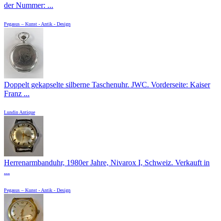
der Nummer: ...
Pegasus – Kunst - Antik - Design
Doppelt gekapselte silberne Taschenuhr. JWC. Vorderseite: Kaiser
Franz ...
Lundin Antique
Herrenarmbanduhr, 1980er Jahre, Nivarox I, Schweiz. Verkauft in
...
Pegasus – Kunst - Antik - Design