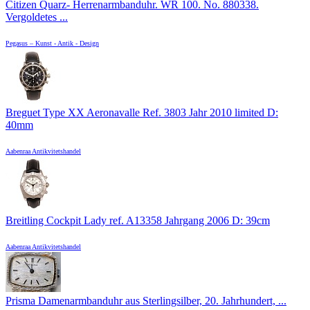
Citizen Quarz- Herrenarmbanduhr. WR 100. No. 880338.
Vergoldetes ...
Pegasus – Kunst - Antik - Design
Breguet Type XX Aeronavalle Ref. 3803 Jahr 2010 limited D:
40mm
Aabenraa Antikvitetshandel
Breitling Cockpit Lady ref. A13358 Jahrgang 2006 D: 39cm
Aabenraa Antikvitetshandel
Prisma Damenarmbanduhr aus Sterlingsilber, 20. Jahrhundert, ...