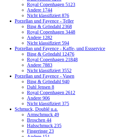
Royal Copenhagen
5123
Andere
1744
Nicht klassifiziert
876
Porzellan und Fayence - Teller
Bing & Gröndahl
2368
Royal Copenhagen
3448
Andere
1282
Nicht klassifiziert
594
Porzellan und Fayence - Kaffe- und Essservice
Bing & Gröndahl
12476
Royal Copenhagen
21848
Andere
7883
Nicht klassifiziert
3552
Porzellan und Fayence - Vasen
Bing & Gröndahl
940
Dahl Jensen
8
Royal Copenhagen
2612
Andere
906
Nicht klassifiziert
375
Schmuck, Doublé u.a.
Armschmuck
49
Broschen
44
Halsschmuck
235
Fingeringe
23
Andere
151