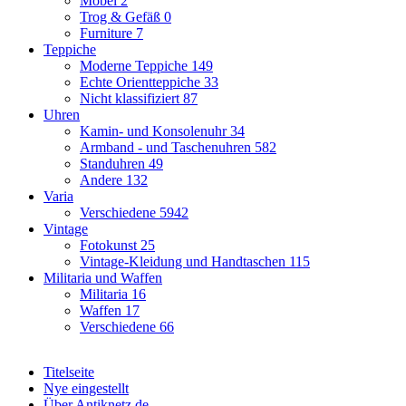
Möbel
2
Trog & Gefäß
0
Furniture
7
Teppiche
Moderne Teppiche
149
Echte Orientteppiche
33
Nicht klassifiziert
87
Uhren
Kamin- und Konsolenuhr
34
Armband - und Taschenuhren
582
Standuhren
49
Andere
132
Varia
Verschiedene
5942
Vintage
Fotokunst
25
Vintage-Kleidung und Handtaschen
115
Militaria und Waffen
Militaria
16
Waffen
17
Verschiedene
66
Titelseite
Nye eingestellt
Über Antiknetz.de