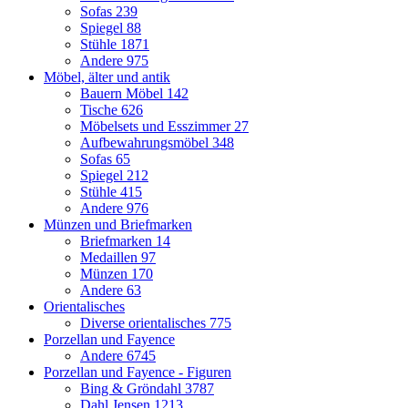
Sofas
239
Spiegel
88
Stühle
1871
Andere
975
Möbel, älter und antik
Bauern Möbel
142
Tische
626
Möbelsets und Esszimmer
27
Aufbewahrungsmöbel
348
Sofas
65
Spiegel
212
Stühle
415
Andere
976
Münzen und Briefmarken
Briefmarken
14
Medaillen
97
Münzen
170
Andere
63
Orientalisches
Diverse orientalisches
775
Porzellan und Fayence
Andere
6745
Porzellan und Fayence - Figuren
Bing & Gröndahl
3787
Dahl Jensen
1213