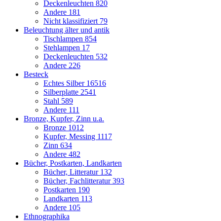
Deckenleuchten
820
Andere
181
Nicht klassifiziert
79
Beleuchtung älter und antik
Tischlampen
854
Stehlampen
17
Deckenleuchten
532
Andere
226
Besteck
Echtes Silber
16516
Silberplatte
2541
Stahl
589
Andere
111
Bronze, Kupfer, Zinn u.a.
Bronze
1012
Kupfer, Messing
1117
Zinn
634
Andere
482
Bücher, Postkarten, Landkarten
Bücher, Litteratur
132
Bücher, Fachlitteratur
393
Postkarten
190
Landkarten
113
Andere
105
Ethnographika