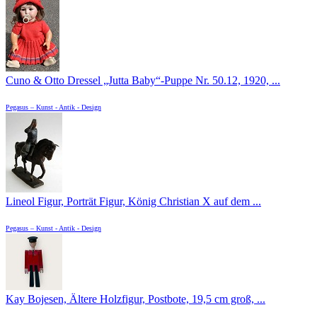
Cuno & Otto Dressel „Jutta Baby“-Puppe Nr. 50.12, 1920, ...
Pegasus – Kunst - Antik - Design
Lineol Figur, Porträt Figur, König Christian X auf dem ...
Pegasus – Kunst - Antik - Design
Kay Bojesen, Ältere Holzfigur, Postbote, 19,5 cm groß, ...