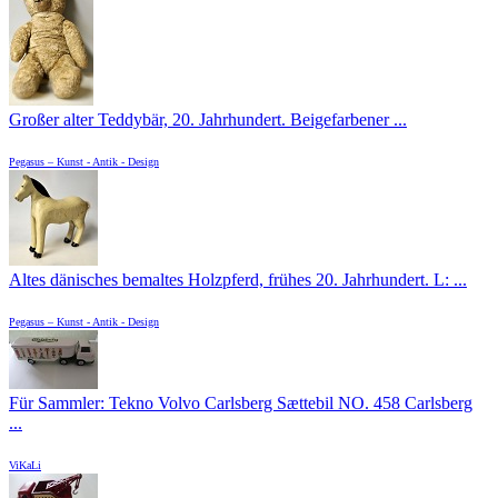
Großer alter Teddybär, 20. Jahrhundert. Beigefarbener ...
Pegasus – Kunst - Antik - Design
Altes dänisches bemaltes Holzpferd, frühes 20. Jahrhundert. L: ...
Pegasus – Kunst - Antik - Design
Für Sammler: Tekno Volvo Carlsberg Sættebil NO. 458 Carlsberg
...
ViKaLi