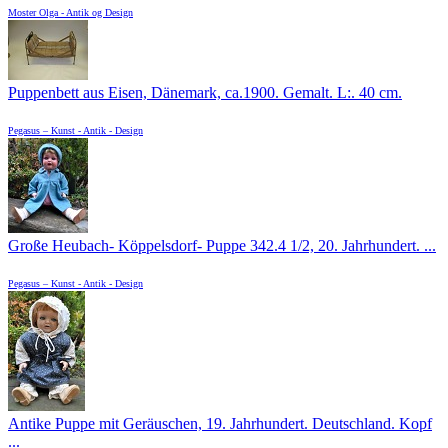
Moster Olga - Antik og Design
Puppenbett aus Eisen, Dänemark, ca.1900. Gemalt. L:. 40 cm.
Pegasus – Kunst - Antik - Design
Große Heubach- Köppelsdorf- Puppe 342.4 1/2, 20. Jahrhundert. ...
Pegasus – Kunst - Antik - Design
Antike Puppe mit Geräuschen, 19. Jahrhundert. Deutschland. Kopf
...