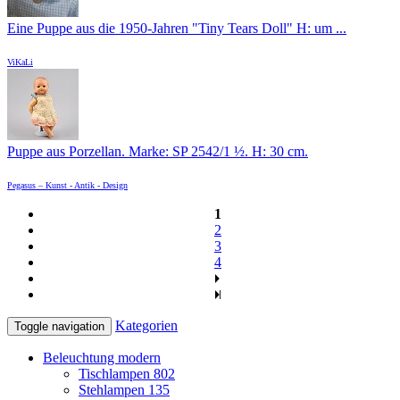
Eine Puppe aus die 1950-Jahren "Tiny Tears Doll" H: um ...
ViKaLi
Puppe aus Porzellan. Marke: SP 2542/1 ½. H: 30 cm.
Pegasus – Kunst - Antik - Design
1
2
3
4
Kategorien
Toggle navigation
Beleuchtung modern
Tischlampen
802
Stehlampen
135