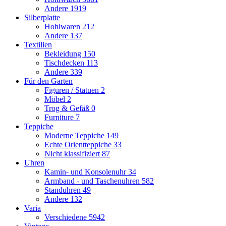
Andere
1919
Silberplatte
Hohlwaren
212
Andere
137
Textilien
Bekleidung
150
Tischdecken
113
Andere
339
Für den Garten
Figuren / Statuen
2
Möbel
2
Trog & Gefäß
0
Furniture
7
Teppiche
Moderne Teppiche
149
Echte Orientteppiche
33
Nicht klassifiziert
87
Uhren
Kamin- und Konsolenuhr
34
Armband - und Taschenuhren
582
Standuhren
49
Andere
132
Varia
Verschiedene
5942