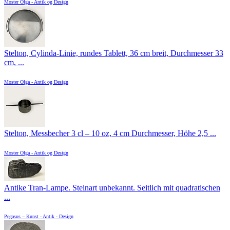
Moster Olga - Antik og Design
Stelton, Cylinda-Linie, rundes Tablett, 36 cm breit, Durchmesser 33
cm, ...
Moster Olga - Antik og Design
Stelton, Messbecher 3 cl – 10 oz, 4 cm Durchmesser, Höhe 2,5 ...
Moster Olga - Antik og Design
Antike Tran-Lampe. Steinart unbekannt. Seitlich mit quadratischen
...
Pegasus – Kunst - Antik - Design