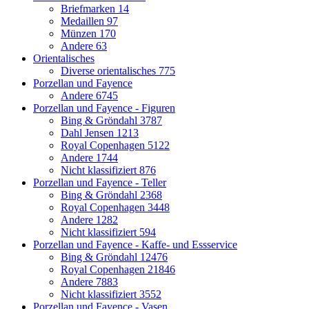
Briefmarken
14
Medaillen
97
Münzen
170
Andere
63
Orientalisches
Diverse orientalisches
775
Porzellan und Fayence
Andere
6745
Porzellan und Fayence - Figuren
Bing & Gröndahl
3787
Dahl Jensen
1213
Royal Copenhagen
5122
Andere
1744
Nicht klassifiziert
876
Porzellan und Fayence - Teller
Bing & Gröndahl
2368
Royal Copenhagen
3448
Andere
1282
Nicht klassifiziert
594
Porzellan und Fayence - Kaffe- und Essservice
Bing & Gröndahl
12476
Royal Copenhagen
21846
Andere
7883
Nicht klassifiziert
3552
Porzellan und Fayence - Vasen