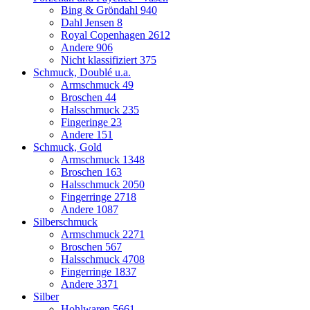
Bing & Gröndahl
940
Dahl Jensen
8
Royal Copenhagen
2612
Andere
906
Nicht klassifiziert
375
Schmuck, Doublé u.a.
Armschmuck
49
Broschen
44
Halsschmuck
235
Fingeringe
23
Andere
151
Schmuck, Gold
Armschmuck
1348
Broschen
163
Halsschmuck
2050
Fingerringe
2718
Andere
1087
Silberschmuck
Armschmuck
2271
Broschen
567
Halsschmuck
4708
Fingerringe
1837
Andere
3371
Silber
Hohlwaren
5661