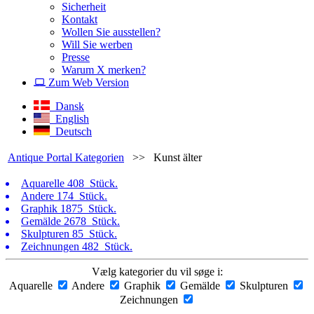
Sicherheit
Kontakt
Wollen Sie ausstellen?
Will Sie werben
Presse
Warum X merken?
Zum Web Version
Dansk
English
Deutsch
Antique Portal Kategorien
>>
Kunst älter
Aquarelle
408 Stück.
Andere
174 Stück.
Graphik
1875 Stück.
Gemälde
2678 Stück.
Skulpturen
85 Stück.
Zeichnungen
482 Stück.
Vælg kategorier du vil søge i:
Aquarelle
Andere
Graphik
Gemälde
Skulpturen
Zeichnungen