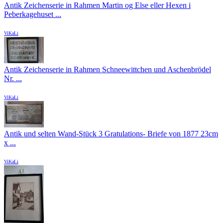
Antik Zeichenserie in Rahmen Martin og Else eller Hexen i
Peberkagehuset ...
ViKaLi
Antik Zeichenserie in Rahmen Schneewittchen und Aschenbrödel
Nr. ...
ViKaLi
Antik und selten Wand-Stück 3 Gratulations- Briefe von 1877 23cm
x ...
ViKaLi