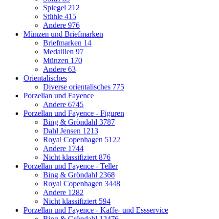
Spiegel
212
Stühle
415
Andere
976
Münzen und Briefmarken
Briefmarken
14
Medaillen
97
Münzen
170
Andere
63
Orientalisches
Diverse orientalisches
775
Porzellan und Fayence
Andere
6745
Porzellan und Fayence - Figuren
Bing & Gröndahl
3787
Dahl Jensen
1213
Royal Copenhagen
5122
Andere
1744
Nicht klassifiziert
876
Porzellan und Fayence - Teller
Bing & Gröndahl
2368
Royal Copenhagen
3448
Andere
1282
Nicht klassifiziert
594
Porzellan und Fayence - Kaffe- und Essservice
Bing & Gröndahl
12476