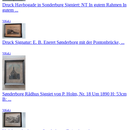
Druck Havbogade in Sonderburg Signiert: NT In gutem Rahmen In
gutem ...
ViKaLi
Druck Signatur: E. B. Eneret Sønderborg mit der Pontonbrücke, ...
ViKaLi
Sønderborg Rådhus Signiet von P. Holm, Nr. 18 Um 1890 H: 53cm
B: ...
ViKaLi