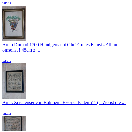
ViKaLi
Anno Domini 1700 Handgemacht Ohn' Gottes Kunst - All tun
omsonst ! 48cm x ...
ViKaLi
Antik Zeichenserie in Rahmen "Hvor er katten ? " (= Wo ist die ...
ViKaLi