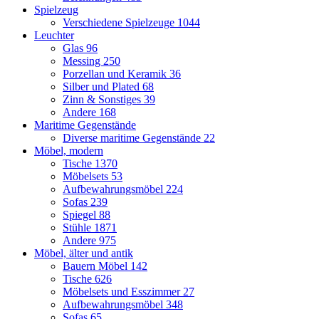
Spielzeug
Verschiedene Spielzeuge
1044
Leuchter
Glas
96
Messing
250
Porzellan und Keramik
36
Silber und Plated
68
Zinn & Sonstiges
39
Andere
168
Maritime Gegenstände
Diverse maritime Gegenstände
22
Möbel, modern
Tische
1370
Möbelsets
53
Aufbewahrungsmöbel
224
Sofas
239
Spiegel
88
Stühle
1871
Andere
975
Möbel, älter und antik
Bauern Möbel
142
Tische
626
Möbelsets und Esszimmer
27
Aufbewahrungsmöbel
348
Sofas
65