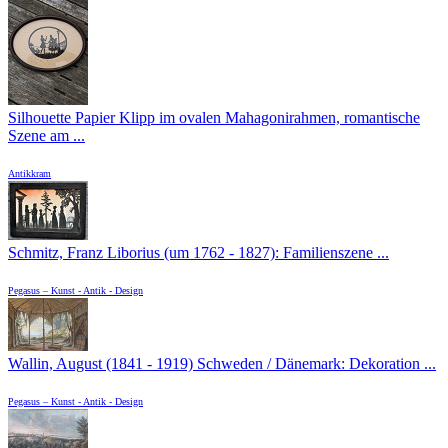
Silhouette Papier Klipp im ovalen Mahagonirahmen, romantische
Szene am ...
Antikkram
Schmitz, Franz Liborius (um 1762 - 1827): Familienszene ...
Pegasus – Kunst - Antik - Design
Wallin, August (1841 - 1919) Schweden / Dänemark: Dekoration ...
Pegasus – Kunst - Antik - Design