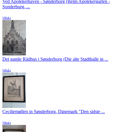
Ved Apotekerhaven - Sønderborg (Beim Apotekergarten -
Sonderburg, ...
ViKaLi
Det gamle Rådhus i Sønderborg (Die alte Stadthalle in ...
ViKaLi
Ceciliemøllen in Sønderborg, Dänemark "Den sidste ...
ViKaLi