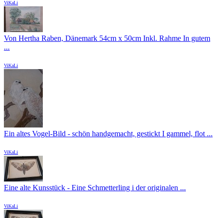
ViKaLi
Von Hertha Raben, Dänemark 54cm x 50cm Inkl. Rahme In gutem
...
ViKaLi
Ein altes Vogel-Bild - schön handgemacht, gestickt I gammel, flot ...
ViKaLi
Eine alte Kunsstück - Eine Schmetterling i der originalen ...
ViKaLi