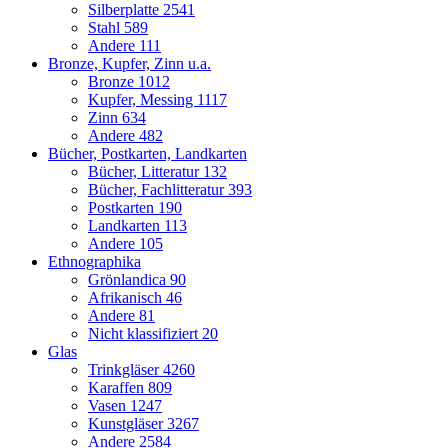
Silberplatte
2541
Stahl
589
Andere
111
Bronze, Kupfer, Zinn u.a.
Bronze
1012
Kupfer, Messing
1117
Zinn
634
Andere
482
Bücher, Postkarten, Landkarten
Bücher, Litteratur
132
Bücher, Fachlitteratur
393
Postkarten
190
Landkarten
113
Andere
105
Ethnographika
Grönlandica
90
Afrikanisch
46
Andere
81
Nicht klassifiziert
20
Glas
Trinkgläser
4260
Karaffen
809
Vasen
1247
Kunstgläser
3267
Andere
2584