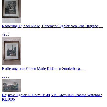
Radierung Dybbøl Mølle, Dänemark Signiert von Jens Dragsbo, ...
ViKaLi
Radierung -mit Farben Marie Kirken in Sønderborg, ...
ViKaLi
Bøjskov Signiert P. Holm H: 48,5 B: 54cm Inkl. Rahme Warennr.:
KL1006