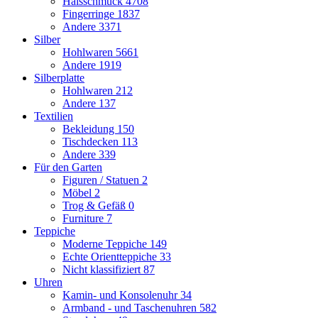
Halsschmuck
4708
Fingerringe
1837
Andere
3371
Silber
Hohlwaren
5661
Andere
1919
Silberplatte
Hohlwaren
212
Andere
137
Textilien
Bekleidung
150
Tischdecken
113
Andere
339
Für den Garten
Figuren / Statuen
2
Möbel
2
Trog & Gefäß
0
Furniture
7
Teppiche
Moderne Teppiche
149
Echte Orientteppiche
33
Nicht klassifiziert
87
Uhren
Kamin- und Konsolenuhr
34
Armband - und Taschenuhren
582