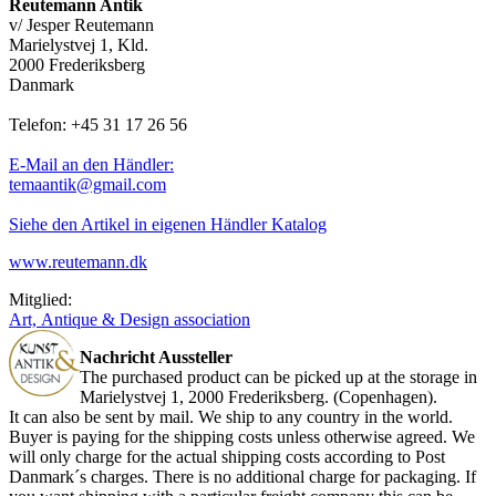
Reutemann Antik
v/ Jesper Reutemann
Marielystvej 1, Kld.
2000 Frederiksberg
Danmark
Telefon: +45 31 17 26 56
E-Mail an den Händler:
temaantik@gmail.com
Siehe den Artikel in eigenen Händler Katalog
www.reutemann.dk
Mitglied:
Art, Antique & Design association
Nachricht Aussteller
The
purchased product
can be picked up
at the storage in
Marielystvej 1, 2000 Frederiksberg. (Copenhagen).
It can also be sent b
y mail. We ship to any country in the world.
Buyer is paying for the shipping
costs
unless otherwise agreed
.
We
will
only
charge for the actual
shipping costs
according
to
Post
Danmark´s
charges
.
There
is no additional charge
for
packaging
.
If