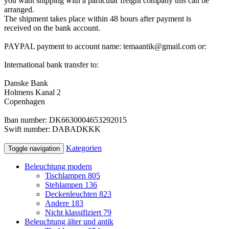
you want
shipping
with
a particular
freight company
this can be
arranged
.
The shipment
takes place
within 48
hours after
payment is
received
on the bank account
.
PAYPAL payment to account name: temaantik@gmail.com or:
International bank transfer to:
Danske Bank
Holmens Kanal 2
Copenhagen
Iban
number:
DK6630004653292015
Swift
number:
DABADKKK
Kategorien
Toggle navigation
Beleuchtung modern
Tischlampen
805
Stehlampen
136
Deckenleuchten
823
Andere
183
Nicht klassifiziert
79
Beleuchtung älter und antik