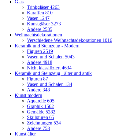
Glas
Trinkgläser
4263
Karaffen
810
Vasen
1247
Kunstgläser
3273
Andere
2585
Weihnachtsdekorationen
Verschiedene Weihnachtsdekorationen
1016
Keramik und Steinzeug - Modern
Figuren
2519
Vasen und Schalen
5043
Andere
4918
Nicht klassifiziert
4634
Keramik und Steinzeug - älter und antik
Figuren
87
Vasen und Schalen
134
Andere
348
Kunst modern
Aquarelle
605
Graphik
1562
Gemälde
5282
Skulpturen
65
Zeichnungen
534
Andere
758
Kunst älter