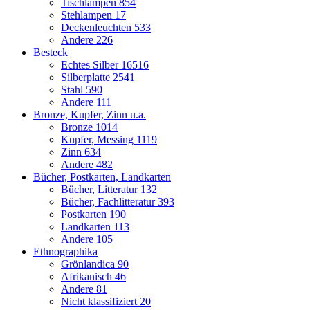
Tischlampen
854
Stehlampen
17
Deckenleuchten
533
Andere
226
Besteck
Echtes Silber
16516
Silberplatte
2541
Stahl
590
Andere
111
Bronze, Kupfer, Zinn u.a.
Bronze
1014
Kupfer, Messing
1119
Zinn
634
Andere
482
Bücher, Postkarten, Landkarten
Bücher, Litteratur
132
Bücher, Fachlitteratur
393
Postkarten
190
Landkarten
113
Andere
105
Ethnographika
Grönlandica
90
Afrikanisch
46
Andere
81
Nicht klassifiziert
20