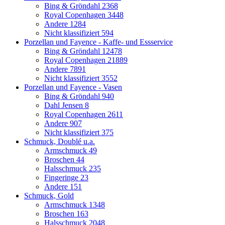
Bing & Gröndahl
2368
Royal Copenhagen
3448
Andere
1284
Nicht klassifiziert
594
Porzellan und Fayence - Kaffe- und Essservice
Bing & Gröndahl
12478
Royal Copenhagen
21889
Andere
7891
Nicht klassifiziert
3552
Porzellan und Fayence - Vasen
Bing & Gröndahl
940
Dahl Jensen
8
Royal Copenhagen
2611
Andere
907
Nicht klassifiziert
375
Schmuck, Doublé u.a.
Armschmuck
49
Broschen
44
Halsschmuck
235
Fingeringe
23
Andere
151
Schmuck, Gold
Armschmuck
1348
Broschen
163
Halsschmuck
2048