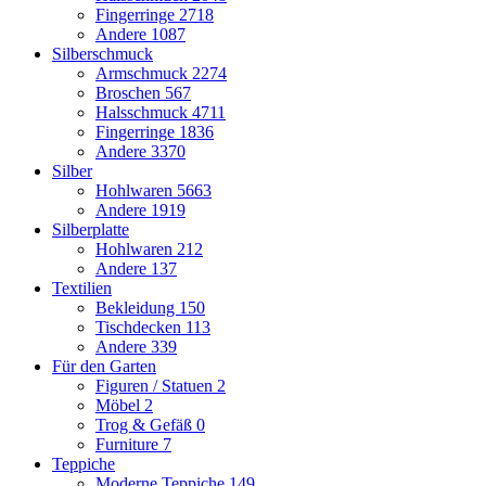
Fingerringe
2718
Andere
1087
Silberschmuck
Armschmuck
2274
Broschen
567
Halsschmuck
4711
Fingerringe
1836
Andere
3370
Silber
Hohlwaren
5663
Andere
1919
Silberplatte
Hohlwaren
212
Andere
137
Textilien
Bekleidung
150
Tischdecken
113
Andere
339
Für den Garten
Figuren / Statuen
2
Möbel
2
Trog & Gefäß
0
Furniture
7
Teppiche
Moderne Teppiche
149