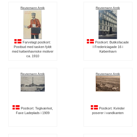
Reutemann Antik
Reutemann Antik
Farvelagt postkort:
Postkort: Butiksfacade
Postbud med tasken fyldt
I Fredericiagade 16 i
med københavnske motiver
København
ca. 1910
Reutemann Antik
Reutemann Antik
Postkort: Teglværket,
Postkort: Kvinder
Faxe Ladeplads i 1909
poserer i vandkanten