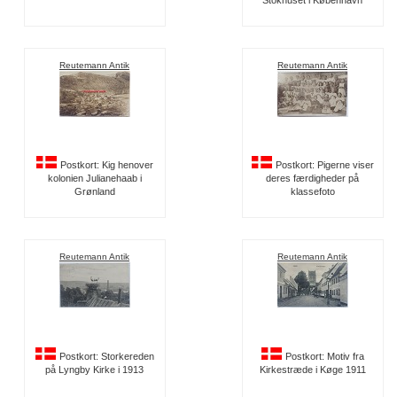
Stokhuset i København
Reutemann Antik
Reutemann Antik
Postkort: Kig henover
Postkort: Pigerne viser
kolonien Julianehaab i
deres færdigheder på
Grønland
klassefoto
Reutemann Antik
Reutemann Antik
Postkort: Storkereden
Postkort: Motiv fra
på Lyngby Kirke i 1913
Kirkestræde i Køge 1911