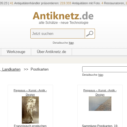
05:23 |
41
Antiquitätenhändler präsentieren:
219.333
Antiquitäten mit Foto.
4
Restauratoren,
alte Schätze - neue Technologie
Detailsuche
hier
.
Werkzeuge
Über Antiknetz.de
, Landkarten
>>
Postkarten
Detailsuche
hier
.
Pegasus – Kunst - Antik -
Pegasus – Kunst - Antik -
Design
Design
Französisch erotischen
Sammlung Postkarten, 19.