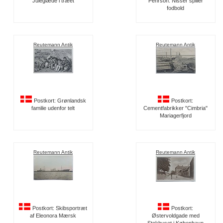
Juleglæde i træet
Pehrson: Nisser spiller
fodbold
Reutemann Antik
Reutemann Antik
Postkort: Grønlandsk
Postkort:
familie udenfor telt
Cementfabrikker "Cimbria"
Mariagerfjord
Reutemann Antik
Reutemann Antik
Postkort: Skibsportræt
Postkort:
af Eleonora Mærsk
Østervoldgade med