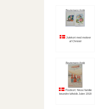
Reutemann Antik
Julekort med motiver
af Christel
Reutemann Antik
Postkort: Nisse familie
beundre luftskib Julen 1918