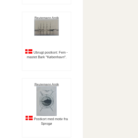
Reutemann Antik
Ubrugt postkort: Fem -
mastet Bark "København".
Reutemann Antik
Postkort med motiv fra
Sprogø