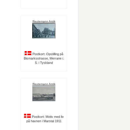
Reutemann Antik
Postkort: Opstilling på
Bismarksstrasse, Merrane i.
S. i Tyskland
Reutemann Antik
Postkort: Motiv med liv
på havnen i Marstal 1911