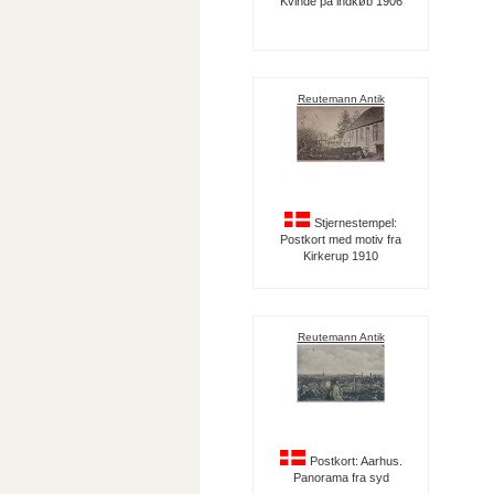
Kvinde på indkøb 1906
Reutemann Antik
Stjernestempel:
Postkort med motiv fra
Kirkerup 1910
Reutemann Antik
Postkort: Aarhus.
Panorama fra syd