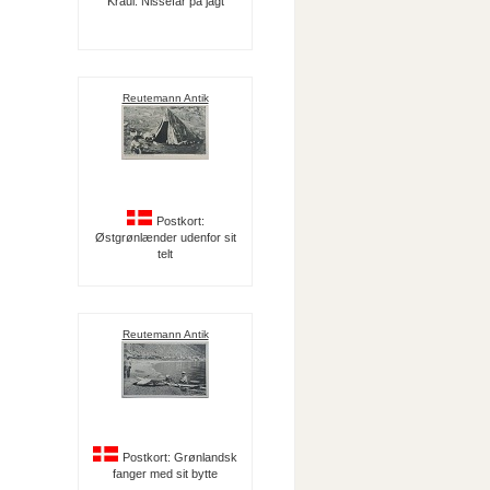
Kraul: Nissefar på jagt
Reutemann Antik
Postkort:
Østgrønlænder udenfor sit
telt
Reutemann Antik
Postkort: Grønlandsk
fanger med sit bytte