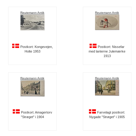
Reutemann Antik
Reutemann Antik
Postkort: Kongevejen,
Postkort: Nissefar
Holte 1953
med lanterne Julemærke
1913
Reutemann Antik
Reutemann Antik
Postkort: Amagertorv
Farvelagt postkort:
"Strøget" i 1904
Nygade "Strøget" i 1905