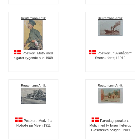
Reutemann Antik
Reutemann Antik
Postkort: Motiv med
Postkort:. "Svinbådan"
cigaret-rygende bud 1909
Svensk fartøj i 1912
Reutemann Antik
Reutemann Antik
Postkort: Motiv fra
Farvelagt postkort:
Nøbølle på Møen 1911
Motiv med liv foran Hellerup
Glasværk's boliger i 1909