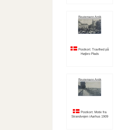
Reutemann Antik
Postkort: Travlhed på
Højbro Plads
Reutemann Antik
Postkort: Motiv fra
Strandvejen i Aarhus 1909