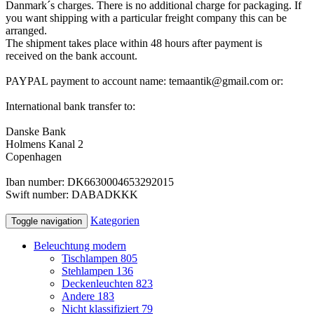
Danmark´s
charges
.
There
is no additional charge
for
packaging
.
If
you want
shipping
with
a particular
freight company
this can be
arranged
.
The shipment
takes place
within 48
hours after
payment is
received
on the bank account
.
PAYPAL payment to account name: temaantik@gmail.com or:
International bank transfer to:
Danske Bank
Holmens Kanal 2
Copenhagen
Iban
number:
DK6630004653292015
Swift
number:
DABADKKK
Kategorien
Toggle navigation
Beleuchtung modern
Tischlampen
805
Stehlampen
136
Deckenleuchten
823
Andere
183
Nicht klassifiziert
79