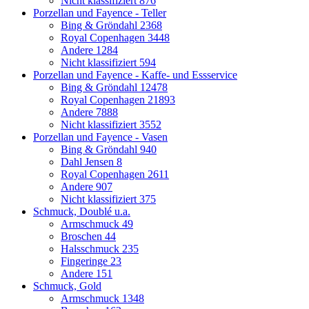
Nicht klassifiziert
876
Porzellan und Fayence - Teller
Bing & Gröndahl
2368
Royal Copenhagen
3448
Andere
1284
Nicht klassifiziert
594
Porzellan und Fayence - Kaffe- und Essservice
Bing & Gröndahl
12478
Royal Copenhagen
21893
Andere
7888
Nicht klassifiziert
3552
Porzellan und Fayence - Vasen
Bing & Gröndahl
940
Dahl Jensen
8
Royal Copenhagen
2611
Andere
907
Nicht klassifiziert
375
Schmuck, Doublé u.a.
Armschmuck
49
Broschen
44
Halsschmuck
235
Fingeringe
23
Andere
151
Schmuck, Gold
Armschmuck
1348