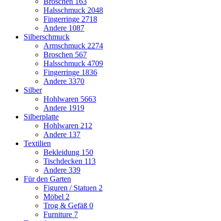
Broschen
163
Halsschmuck
2048
Fingerringe
2718
Andere
1087
Silberschmuck
Armschmuck
2274
Broschen
567
Halsschmuck
4709
Fingerringe
1836
Andere
3370
Silber
Hohlwaren
5663
Andere
1919
Silberplatte
Hohlwaren
212
Andere
137
Textilien
Bekleidung
150
Tischdecken
113
Andere
339
Für den Garten
Figuren / Statuen
2
Möbel
2
Trog & Gefäß
0
Furniture
7