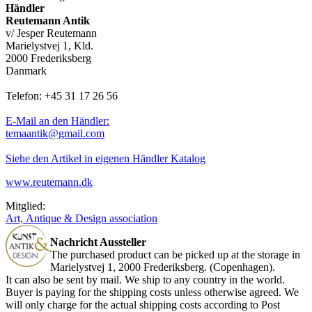
Händler
Reutemann Antik
v/ Jesper Reutemann
Marielystvej 1, Kld.
2000 Frederiksberg
Danmark
Telefon: +45 31 17 26 56
E-Mail an den Händler:
temaantik@gmail.com
Siehe den Artikel in eigenen Händler Katalog
www.reutemann.dk
Mitglied:
Art, Antique & Design association
Nachricht Aussteller
The
purchased product
can be picked up
at the storage in
Marielystvej 1, 2000 Frederiksberg. (Copenhagen).
It can also be sent b
y mail. We ship to any country in the world.
Buyer is paying for the shipping
costs
unless otherwise agreed
.
We
will
only
charge for the actual
shipping costs
according
to
Post