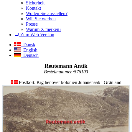
Sicherheit
Kontakt
Wollen Sie ausstellen?
Will Sie werben
Presse
Warum X merken?
Zum Web Version
Dansk
English
Deutsch
Reutemann Antik
Bestellnummer.:576103
Postkort: Kig henover kolonien Julianehaab i Grønland