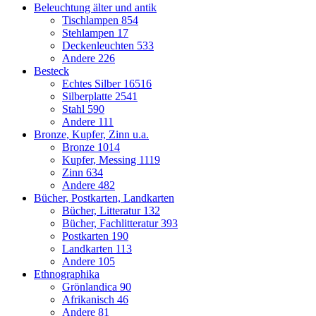
Beleuchtung älter und antik
Tischlampen
854
Stehlampen
17
Deckenleuchten
533
Andere
226
Besteck
Echtes Silber
16516
Silberplatte
2541
Stahl
590
Andere
111
Bronze, Kupfer, Zinn u.a.
Bronze
1014
Kupfer, Messing
1119
Zinn
634
Andere
482
Bücher, Postkarten, Landkarten
Bücher, Litteratur
132
Bücher, Fachlitteratur
393
Postkarten
190
Landkarten
113
Andere
105
Ethnographika
Grönlandica
90
Afrikanisch
46
Andere
81