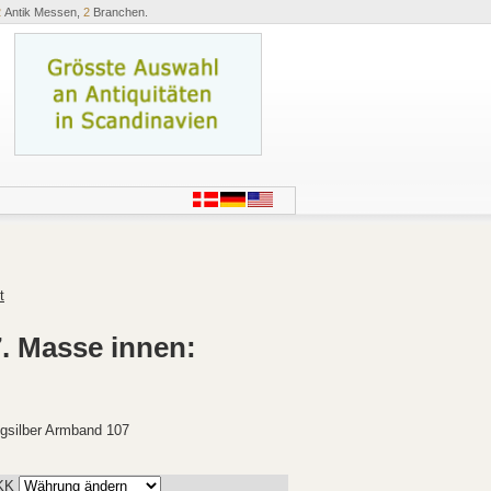
2
Antik Messen,
2
Branchen.
t
7. Masse innen:
ngsilber Armband 107
KK