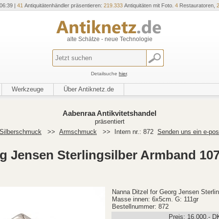
06:39 |
41
Antiquitätenhändler präsentieren:
219.333
Antiquitäten mit Foto.
4
Restauratoren,
alte Schätze - neue Technologie
Detailsuche
hier
.
Werkzeuge
Über Antiknetz.de
Aabenraa Antikvitetshandel
präsentiert
Silberschmuck
>>
Armschmuck
>>
Intern nr.: 872
Senden uns ein e-pos
rg Jensen Sterlingsilber Armband 10
Nanna Ditzel for Georg Jensen Sterli
Masse innen: 6x5cm. G: 111gr
Bestellnummer: 872
Preis:
16.000
,-
D