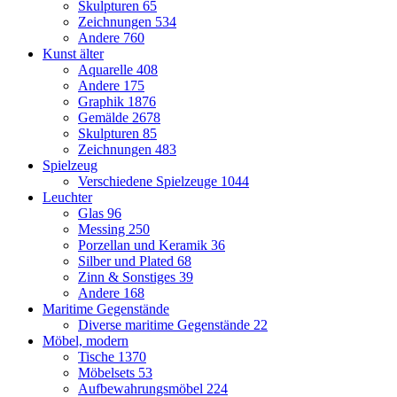
Skulpturen
65
Zeichnungen
534
Andere
760
Kunst älter
Aquarelle
408
Andere
175
Graphik
1876
Gemälde
2678
Skulpturen
85
Zeichnungen
483
Spielzeug
Verschiedene Spielzeuge
1044
Leuchter
Glas
96
Messing
250
Porzellan und Keramik
36
Silber und Plated
68
Zinn & Sonstiges
39
Andere
168
Maritime Gegenstände
Diverse maritime Gegenstände
22
Möbel, modern
Tische
1370
Möbelsets
53
Aufbewahrungsmöbel
224