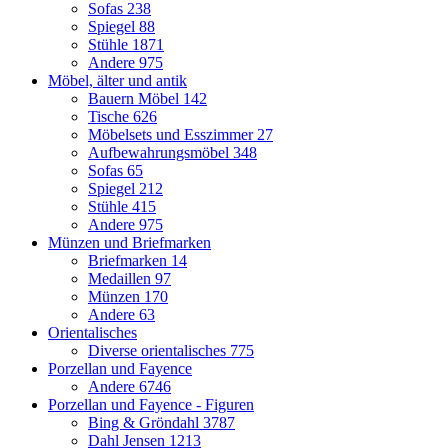
Sofas
238
Spiegel
88
Stühle
1871
Andere
975
Möbel, älter und antik
Bauern Möbel
142
Tische
626
Möbelsets und Esszimmer
27
Aufbewahrungsmöbel
348
Sofas
65
Spiegel
212
Stühle
415
Andere
975
Münzen und Briefmarken
Briefmarken
14
Medaillen
97
Münzen
170
Andere
63
Orientalisches
Diverse orientalisches
775
Porzellan und Fayence
Andere
6746
Porzellan und Fayence - Figuren
Bing & Gröndahl
3787
Dahl Jensen
1213