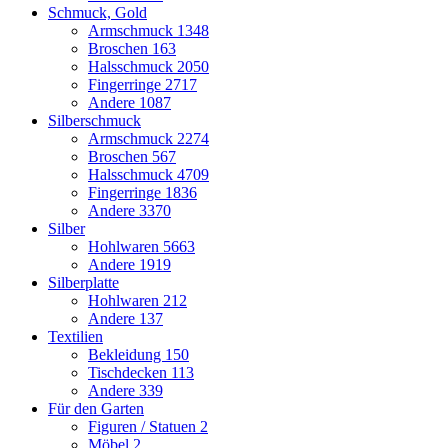
Schmuck, Gold
Armschmuck
1348
Broschen
163
Halsschmuck
2050
Fingerringe
2717
Andere
1087
Silberschmuck
Armschmuck
2274
Broschen
567
Halsschmuck
4709
Fingerringe
1836
Andere
3370
Silber
Hohlwaren
5663
Andere
1919
Silberplatte
Hohlwaren
212
Andere
137
Textilien
Bekleidung
150
Tischdecken
113
Andere
339
Für den Garten
Figuren / Statuen
2
Möbel
2