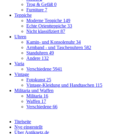
Trog & Gefäß
0
Furniture
7
Teppiche
Moderne Teppiche
149
Echte Orientteppiche
33
Nicht klassifiziert
87
Uhren
Kamin- und Konsolenuhr
34
Armband - und Taschenuhren
582
Standuhren
49
Andere
132
Varia
Verschiedene
5941
Vintage
Fotokunst
25
Vintage-Kleidung und Handtaschen
115
Militaria und Waffen
Militaria
16
Waffen
17
Verschiedene
66
Titelseite
Nye eingestellt
Über Antiknetz.de