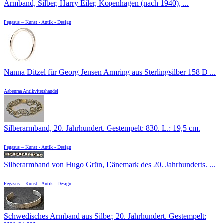
Armband, Silber, Harry Eiler, Kopenhagen (nach 1940), ...
Pegasus – Kunst - Antik - Design
Nanna Ditzel für Georg Jensen Armring aus Sterlingsilber 158 D ...
Aabenraa Antikvitetshandel
Silberarmband, 20. Jahrhundert. Gestempelt: 830. L.: 19,5 cm.
Pegasus – Kunst - Antik - Design
Silberarmband von Hugo Grün, Dänemark des 20. Jahrhunderts. ...
Pegasus – Kunst - Antik - Design
Schwedisches Armband aus Silber, 20. Jahrhundert. Gestempelt: