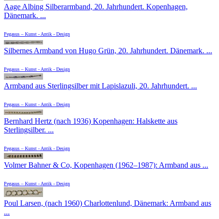
Aage Albing Silberarmband, 20. Jahrhundert. Kopenhagen,
Dänemark. ...
Pegasus – Kunst - Antik - Design
Silbernes Armband von Hugo Grün, 20. Jahrhundert. Dänemark. ...
Pegasus – Kunst - Antik - Design
Armband aus Sterlingsilber mit Lapislazuli, 20. Jahrhundert. ...
Pegasus – Kunst - Antik - Design
Bernhard Hertz (nach 1936) Kopenhagen: Halskette aus
Sterlingsilber. ...
Pegasus – Kunst - Antik - Design
Volmer Bahner & Co, Kopenhagen (1962–1987): Armband aus ...
Pegasus – Kunst - Antik - Design
Poul Larsen, (nach 1960) Charlottenlund, Dänemark: Armband aus
...