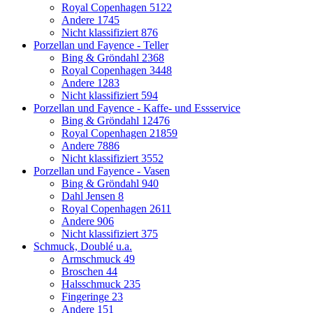
Royal Copenhagen
5122
Andere
1745
Nicht klassifiziert
876
Porzellan und Fayence - Teller
Bing & Gröndahl
2368
Royal Copenhagen
3448
Andere
1283
Nicht klassifiziert
594
Porzellan und Fayence - Kaffe- und Essservice
Bing & Gröndahl
12476
Royal Copenhagen
21859
Andere
7886
Nicht klassifiziert
3552
Porzellan und Fayence - Vasen
Bing & Gröndahl
940
Dahl Jensen
8
Royal Copenhagen
2611
Andere
906
Nicht klassifiziert
375
Schmuck, Doublé u.a.
Armschmuck
49
Broschen
44
Halsschmuck
235
Fingeringe
23
Andere
151