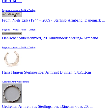
HK 916H ...
Pegasus – Kunst - Antik - Design
From, Niels Erik (1944 – 2009). Sterling- Armband, Dänemark ...
Pegasus – Kunst - Antik - Design
Dänischer Silberschmied, 20. Jahrhundert: Sterling- Armband. ...
Pegasus – Kunst - Antik - Design
Hans Hansen Sterlingsilber Armring D innen: 5,8x5,2cm
Aabenraa Antikvitetshandel
Gedrehter Armreif aus Sterlingsilber. Dänemark des 20. ...