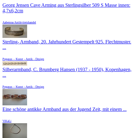
Georg Jensen Cave Arming aus Sterlingsilber 509 S Masse innen:
4,7x6,2cm
Aabenraa Antikvitetshandel
Sterling- Armband, 20. Jahrhundert Gestempelt 925. Flechtmuster.
...
Pegasus – Kunst - Antik - Design
Silberarmband, C. Brumberg Hansen (1937 - 1950), Kopenhagen,
...
Pegasus – Kunst - Antik - Design
Eine schöne antikke Armband aus der Jugend Zeit, mit einem ...
ViKaLi