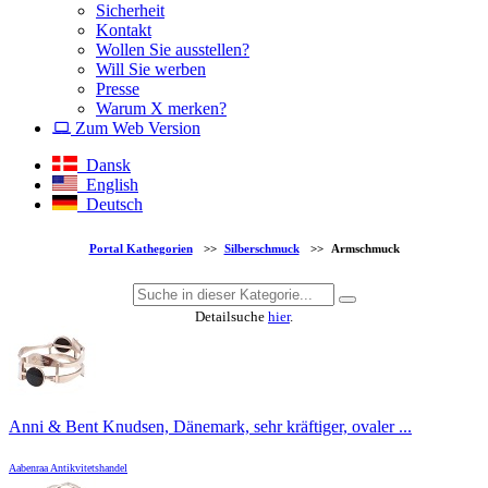
Sicherheit
Kontakt
Wollen Sie ausstellen?
Will Sie werben
Presse
Warum X merken?
Zum Web Version
Dansk
English
Deutsch
Portal Kathegorien
>>
Silberschmuck
>>
Armschmuck
Detailsuche
hier
.
Anni & Bent Knudsen, Dänemark, sehr kräftiger, ovaler ...
Aabenraa Antikvitetshandel