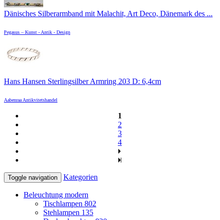
Dänisches Silberarmband mit Malachit, Art Deco, Dänemark des ...
Pegasus – Kunst - Antik - Design
Hans Hansen Sterlingsilber Armring 203 D: 6,4cm
Aabenraa Antikvitetshandel
1
2
3
4
Kategorien
Toggle navigation
Beleuchtung modern
Tischlampen
802
Stehlampen
135